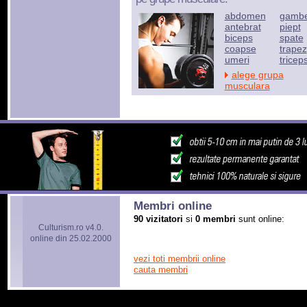
abdomen
gamb
antebrat
piept
biceps
spate
coapse
trapez
umeri
tricep
alege grupa
musculara
Membri online
90 vizitatori
si
0 membri
sunt online:
Culturism.ro v4.0.
online din 25.02.2000
vezi toti membrii online
cauta membri