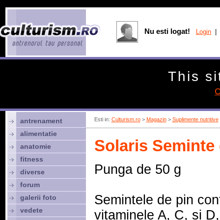
Nu esti logat!
Login
| 
This si
C
Esti in:
Culturism.ro
>
Magazin
>
Suplimente nutritive
antrenament
alimentatie
Solaris Seminte 
anatomie
fitness
Punga de 50 g
diverse
forum
Semintele de pin con
galerii foto
vedete
vitaminele A, C, si D,