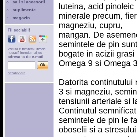
sali si accesorii
luteina, acid pinoleic 
suplimente
minerale precum, fier
magazin
magneziu, cupru,
Fii sociabil!
mangan. De asemen
semintele de pin sun
Vrei sa iti trimitem ultimele
bogate in acizii grasi
noutati? Introdu mai jos
adresa ta de e-mail
Omega 9 si Omega 3
dezabonare
Datorita continutulu
3 si magneziu, semint
tensiunii arteriale si 
Continutul semnifica
semintele de pin le f
oboselii si a stresulu