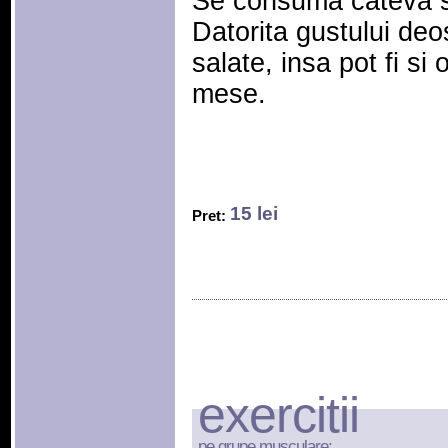
Se consuma cateva s
Datorita gustului deos
salate, insa pot fi si
mese.
15 lei
Pret:
exercitii
pe grupe musculare: