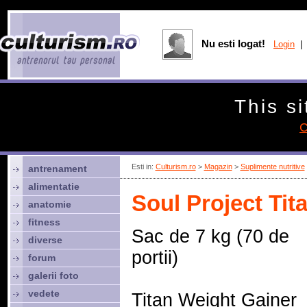
Nu esti logat!
Login
| 
This si
C
Esti in:
Culturism.ro
>
Magazin
>
Suplimente nutritive
antrenament
alimentatie
Soul Project Tit
anatomie
fitness
Sac de 7 kg (70 de
diverse
portii)
forum
galerii foto
vedete
Titan Weight Gainer