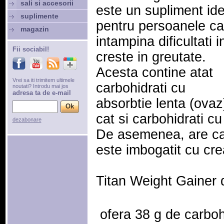
sali si accesorii
este un supliment ide
suplimente
pentru persoanele ca
magazin
intampina dificultati i
Fii sociabil!
creste in greutate.
Acesta contine atat
Vrei sa iti trimitem ultimele
carbohidrati cu
noutati? Introdu mai jos
adresa ta de e-mail
absorbtie lenta (ovaz
cat si carbohidrati cu
dezabonare
De asemenea, are ca s
este imbogatit cu cre
Titan Weight Gainer d
 ofera 38 g de carboh