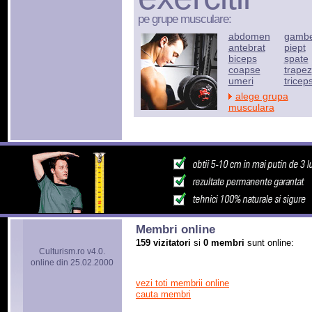
pe grupe musculare:
abdomen
gamb
antebrat
piept
biceps
spate
coapse
trapez
umeri
tricep
alege grupa
musculara
Membri online
159 vizitatori
si
0 membri
sunt online:
Culturism.ro v4.0.
online din 25.02.2000
vezi toti membrii online
cauta membri