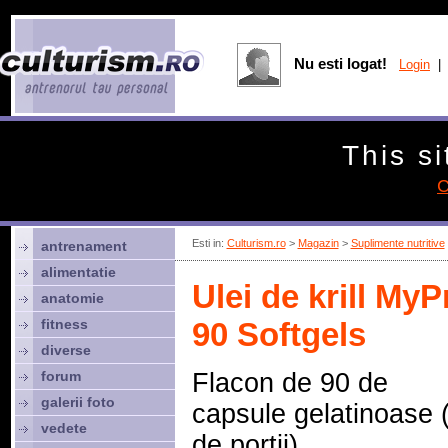
Nu esti logat!
Login
| 
This si
C
Esti in:
Culturism.ro
>
Magazin
>
Suplimente nutritive
antrenament
alimentatie
Ulei de krill MyP
anatomie
fitness
90 Softgels
diverse
forum
Flacon de 90 de
galerii foto
capsule gelatinoase 
vedete
de portii)