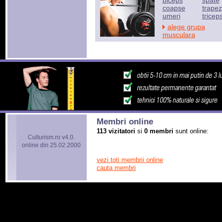
biceps
spate
coapse
trapez
umeri
tricep
alege grupa
musculara
Membri online
113 vizitatori
si
0 membri
sunt online:
Culturism.ro v4.0.
online din 25.02.2000
vezi toti membrii online
cauta membri