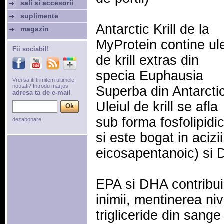
sali si accesorii
suplimente
Antarctic Krill de la
magazin
MyProtein contine ule
Fii sociabil!
de krill extras din
specia Euphausia
Vrei sa iti trimitem ultimele
noutati? Introdu mai jos
Superba din Antarcti
adresa ta de e-mail
Uleiul de krill se afla
sub forma fosfolipidi
dezabonare
si este bogat in aciz
eicosapentanoic) si 
EPA si DHA contribui
inimii, mentinerea ni
trigliceride din sange