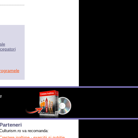
ale
cepatori
programele
Parteneri
Culturism.ro va recomanda:
Crestere inaltime - exercitii si nutritie