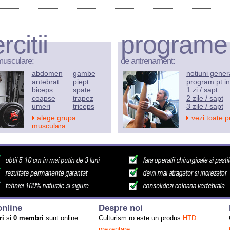
rcitii
programe
musculare:
de antrenament:
abdomen
gambe
notiuni gener
antebrat
piept
program pt in
biceps
spate
1 zi / sapt
coapse
trapez
2 zile / sapt
umeri
triceps
3 zile / sapt
alege grupa
vezi toate 
musculara
nline
Despre noi
ri
si
0 membri
sunt online:
Culturism.ro este un produs
HTD
.
prezentare