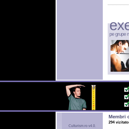
exe
pe grupe 
Membri o
294 vizitato
Culturism.ro v4.0.