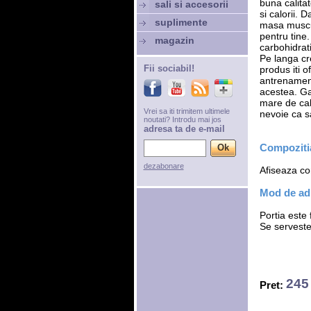
buna calitat
sali si accesorii
si calorii. 
suplimente
masa muscul
pentru tine
magazin
carbohidrati
Pe langa cr
Fii sociabil!
produs iti o
antrenament
acestea. Ga
mare de calo
Vrei sa iti trimitem ultimele
nevoie ca sa
noutati? Introdu mai jos
adresa ta de e-mail
Compozitia
dezabonare
Afiseaza com
Mod de adm
Portia este
Se servest
245 
Pret: