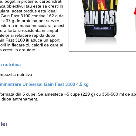
e, bogat in proteine, carbohidrati
Daca obiectivul tau este sa cresti in
ara, acest produs este ideal
. Gain Fast 3100 contine 162 g de
 si 37 g de proteina per servire.
esterea in masa musculara, acest
fera forta si rezistenta in timpul
elor si refacere rapida dupa
in Fast 3100 iti aduce un aport
rii in fiecare zi, calorii de care ai
 cresti in greutate.
 nutritiva
pozitia nutritiva
inistrare Universal Gain Fast 3100 4.5 kg
 formata din 5 cupe. Se amesteca ~5 cupe (229 g) cu 350-500 ml de ap
e dupa antrenament.
lei