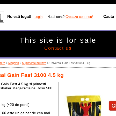
Nu esti logat!
Cauta
Login
| Nu ai cont?
Creeaza cont nou!
This site is for sale
Contact us
m.ro
>
Magazin
>
Suplimente nutritive
>
Universal Gain Fast 3100 4.5 kg
al Gain Fast 3100 4.5 kg
Gain Fast 4.5 kg si primesti
shaker MegaProteine Rosu 500
 kg (~20 de portii)
100 este un gainer de cea mai