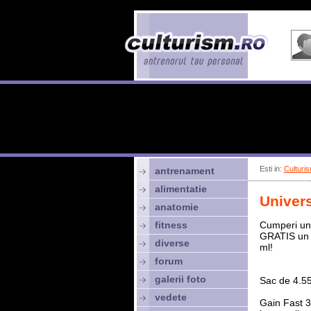
Esti in:
Culturis
antrenament
alimentatie
Univers
anatomie
fitness
Cumperi un 
GRATIS un 
diverse
ml!
forum
galerii foto
Sac de 4.55
vedete
Gain Fast 3