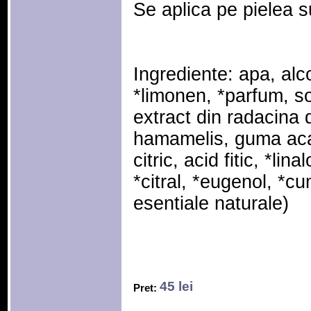
Se aplica pe pielea s
Ingrediente: apa, alcool
*limonen, *parfum, sodi
extract din radacina 
hamamelis, guma aca
citric, acid fitic, *lina
*citral, *eugenol, *cu
esentiale naturale)
45 lei
Pret: