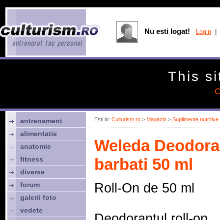
Nu esti logat!
Login
| 
This si
C
Esti in:
Culturism.ro
>
Magazin
>
Suplimente nutritive
antrenament
alimentatie
Weleda Deodoran
anatomie
fitness
barbati 50 ml
diverse
forum
Roll-On de 50 ml
galerii foto
vedete
Deodorantul roll-on