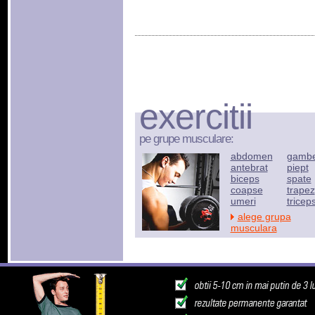
exercitii
pe grupe musculare:
abdomen
gamb
antebrat
piept
biceps
spate
coapse
trapez
umeri
tricep
alege grupa
musculara