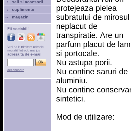
sali si accesorii
protejeaza pielea
suplimente
subratului de mirosul
magazin
neplacut de
Fii sociabil!
transpiratie. Are un
parfum placut de lam
Vrei sa iti trimitem ultimele
noutati? Introdu mai jos
si portocale.
adresa ta de e-mail
Nu astupa porii.
Nu contine saruri de
dezabonare
aluminiu.
Nu contine conservant
sintetici.
Mod de utilizare: