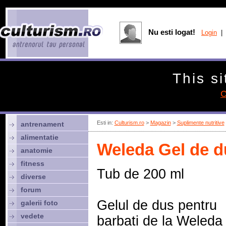
Nu esti logat!
Login
| 
This si
C
Esti in:
Culturism.ro
>
Magazin
>
Suplimente nutritive
antrenament
alimentatie
Weleda Gel de d
anatomie
fitness
Tub de 200 ml
diverse
forum
Gelul de dus pentru
galerii foto
vedete
barbati de la Weleda