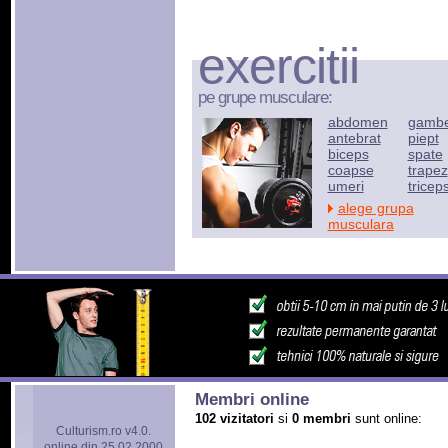
exercitii
pe grupe musculare:
abdomen
gamb
antebrat
piept
biceps
spate
coapse
trapez
umeri
tricep
alege grupa
musculara
Membri online
102 vizitatori
si
0 membri
sunt online:
Culturism.ro v4.0.
online din 25.02.2000