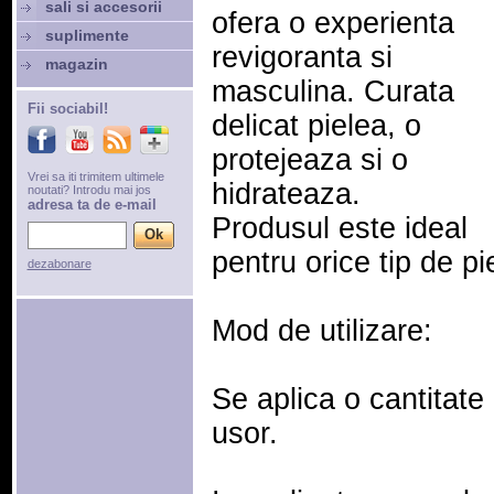
sali si accesorii
ofera o experienta
suplimente
revigoranta si
magazin
masculina. Curata
Fii sociabil!
delicat pielea, o
protejeaza si o
Vrei sa iti trimitem ultimele
hidrateaza.
noutati? Introdu mai jos
adresa ta de e-mail
Produsul este ideal
pentru orice tip de pi
dezabonare
Mod de utilizare:
Se aplica o cantitat
usor.