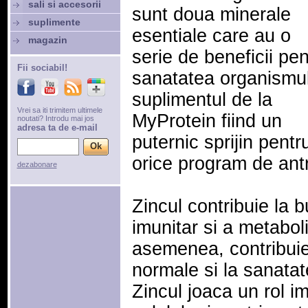
sali si accesorii
sunt doua minerale
suplimente
esentiale care au o
magazin
serie de beneficii pen
Fii sociabil!
sanatatea organismul
suplimentul de la
Vrei sa iti trimitem ultimele
MyProtein fiind un
noutati? Introdu mai jos
adresa ta de e-mail
puternic sprijin pentr
orice program de an
dezabonare
Zincul contribuie la 
imunitar si a metabol
asemenea, contribuie
normale si la sanatate
Zincul joaca un rol im