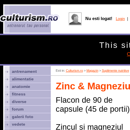
Nu esti logat!
Login
| 
This si
C
Esti in:
Culturism.ro
>
Magazin
>
Suplimente nutritive
antrenament
alimentatie
Zinc & Magneziu
anatomie
fitness
Flacon de 90 de
diverse
capsule (45 de portii)
forum
galerii foto
vedete
Zincul si magneziul