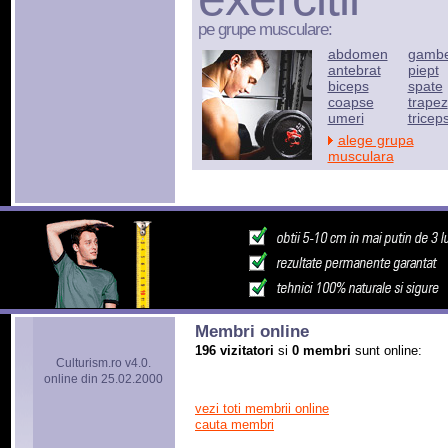
pe grupe musculare:
abdomen
gamb
antebrat
piept
biceps
spate
coapse
trapez
umeri
tricep
alege grupa
musculara
Membri online
196 vizitatori
si
0 membri
sunt online:
Culturism.ro v4.0.
online din 25.02.2000
vezi toti membrii online
cauta membri