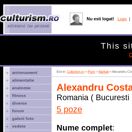
Nu esti logat!
Login
| 
This si
C
Esti in:
Culturism.ro
>
Poze
>
Barbati
> Alexandru Co
antrenament
alimentatie
Alexandru Cost
anatomie
fitness
Romania ( Bucuresti 
diverse
5 poze
forum
galerii foto
Nume complet
:
vedete