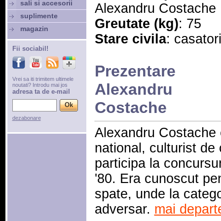
sali si accesorii
Alexandru Costache
suplimente
Greutate (kg)
: 75
magazin
Stare civila
: casatori
Fii sociabil!
Prezentare
Vrei sa iti trimitem ultimele
Alexandru
noutati? Introdu mai jos
adresa ta de e-mail
Costache
dezabonare
Alexandru Costache 
national, culturist de
participa la concursur
'80. Era cunoscut pen
spate, unde la catego
adversar.
mai depart