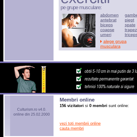
pe grupe musculare:
abdomen
gamb
antebrat
piept
biceps
spate
coapse
trapez
umeri
tricep
alege grupa
musculara
Membri online
156 vizitatori
si
0 membri
sunt online:
Culturism.ro v4.0.
online din 25.02.2000
vezi toti membrii online
cauta membri