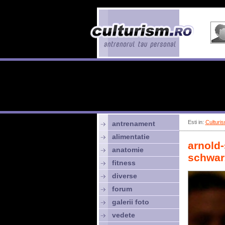
Esti in:
Culturis
antrenament
alimentatie
arnold
anatomie
schwar
fitness
diverse
forum
galerii foto
vedete