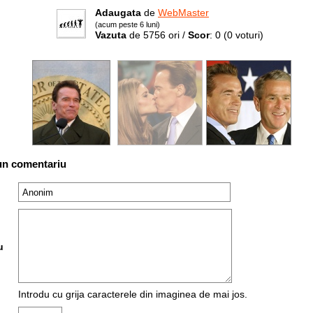
Adaugata
de
WebMaster
(acum peste 6 luni)
Vazuta
de 5756 ori /
Scor
: 0
(0 voturi)
un comentariu
u
Introdu cu grija caracterele din imaginea de mai jos.