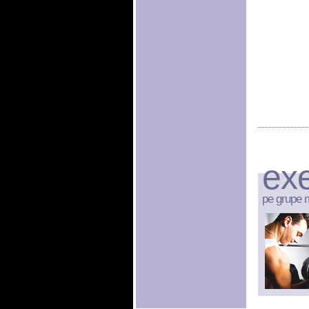
exe
pe grupe 