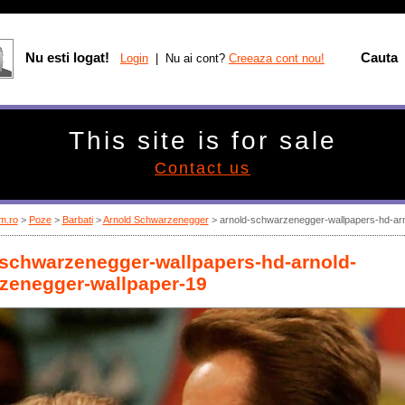
Nu esti logat!
Cauta
Login
| Nu ai cont?
Creeaza cont nou!
This site is for sale
Contact us
m.ro
>
Poze
>
Barbati
>
Arnold Schwarzenegger
> arnold-schwarzenegger-wallpapers-hd-ar
-schwarzenegger-wallpapers-hd-arnold-
zenegger-wallpaper-19