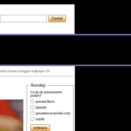
nold-schwarzenegger-wallpaper-19
Sondaj:
Ce tip de antrenament
preferi?
greutati libere
aparate
greutatea propriului corp
cardio