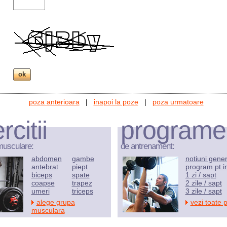
poza anterioara
|
inapoi la poze
|
poza urmatoare
rcitii
programe
musculare:
de antrenament:
abdomen
gambe
notiuni gene
antebrat
piept
program pt i
biceps
spate
1 zi / sapt
coapse
trapez
2 zile / sapt
umeri
triceps
3 zile / sapt
alege grupa
vezi toate 
musculara