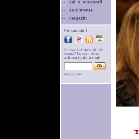
sali si accesorii
suplimente
magazin
Fii sociabil!
Vrei sa iti trimitem ultimele
noutati? Introdu mai jos
adresa ta de e-mail
dezabonare