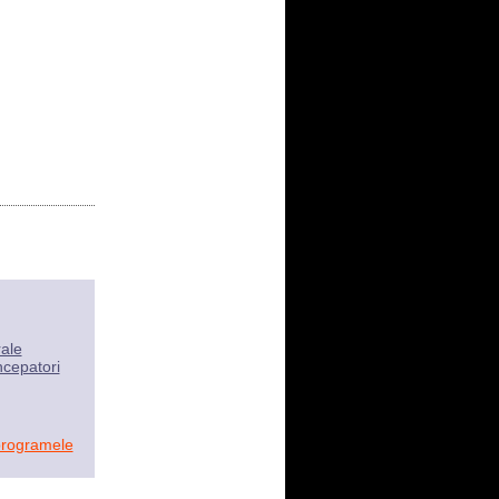
rale
ncepatori
programele