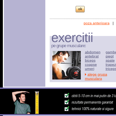
poza anterioara
exercitii
pe grupe musculare:
abdomen
gamb
antebrat
piept
biceps
spate
coapse
trapez
umeri
tricep
alege grupa
musculara