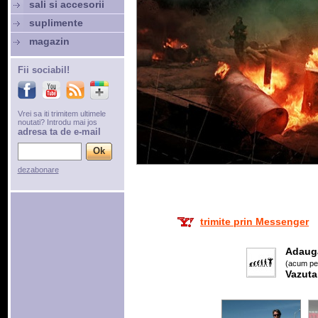
sali si accesorii
suplimente
magazin
Fii sociabil!
Vrei sa iti trimitem ultimele
noutati? Introdu mai jos
adresa ta de e-mail
dezabonare
trimite prin Messenger
Adaug
(acum pes
Vazuta