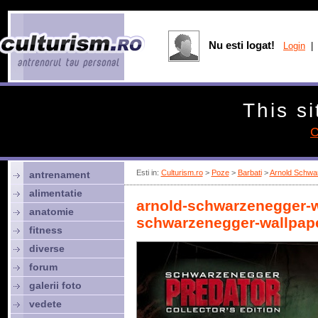
Nu esti logat!
Login
| 
This si
C
Esti in:
Culturism.ro
>
Poze
>
Barbati
>
Arnold Schwa
antrenament
alimentatie
arnold-schwarzenegger-w
anatomie
schwarzenegger-wallpap
fitness
diverse
forum
galerii foto
vedete