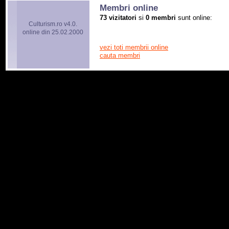
Membri online
73 vizitatori
si
0 membri
sunt online:
Culturism.ro v4.0.
online din 25.02.2000
vezi toti membrii online
cauta membri