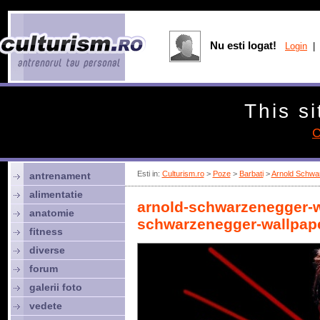
Nu esti logat!
Login
| 
This si
C
Esti in:
Culturism.ro
>
Poze
>
Barbati
>
Arnold Schwa
antrenament
alimentatie
arnold-schwarzenegger-w
anatomie
schwarzenegger-wallpap
fitness
diverse
forum
galerii foto
vedete