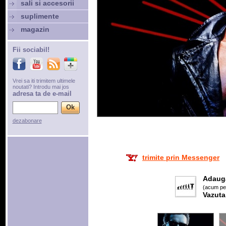
sali si accesorii
suplimente
magazin
Fii sociabil!
Vrei sa iti trimitem ultimele
noutati? Introdu mai jos
adresa ta de e-mail
dezabonare
trimite prin Messenger
Adaug
(acum pes
Vazuta