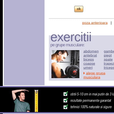
poza anterioara
exercitii
pe grupe musculare:
abdomen
gamb
antebrat
piept
biceps
spate
coapse
trapez
umeri
tricep
alege grupa
musculara