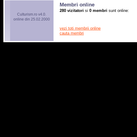
Membri online
280 vizitatori
si
0 membri
sunt online:
Culturism.ro v4.0.
online din 25.02.2000
vezi toti membrii online
cauta membri