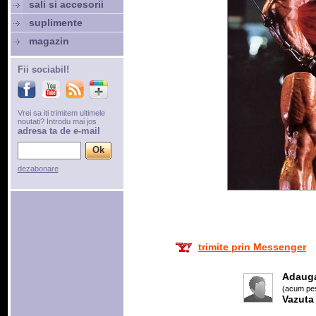
sali si accesorii
suplimente
magazin
Fii sociabil!
Vrei sa iti trimitem ultimele
noutati? Introdu mai jos
adresa ta de e-mail
dezabonare
trimite prin Messenger
Adaug
(acum pes
Vazuta