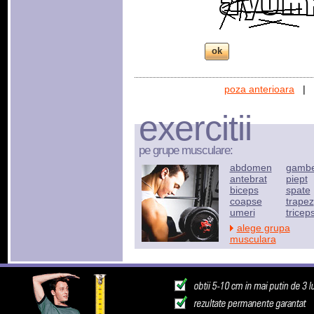
poza anterioara
|
exercitii
pe grupe musculare:
abdomen
gamb
antebrat
piept
biceps
spate
coapse
trapez
umeri
tricep
alege grupa
musculara