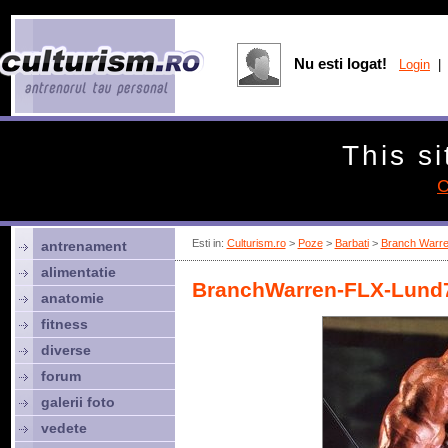
Nu esti logat!
Login
| 
This si
C
Esti in:
Culturism.ro
>
Poze
>
Barbati
>
Branch Warr
antrenament
alimentatie
BranchWarren-FLX-Lund
anatomie
fitness
diverse
forum
galerii foto
vedete