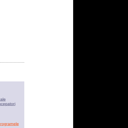
rale
ncepatori
programele