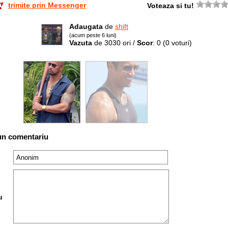
trimite prin Messenger
Voteaza si tu!
Adaugata
de
shift
(acum peste 6 luni)
Vazuta
de 3030 ori /
Scor
: 0
(0 voturi)
un comentariu
u