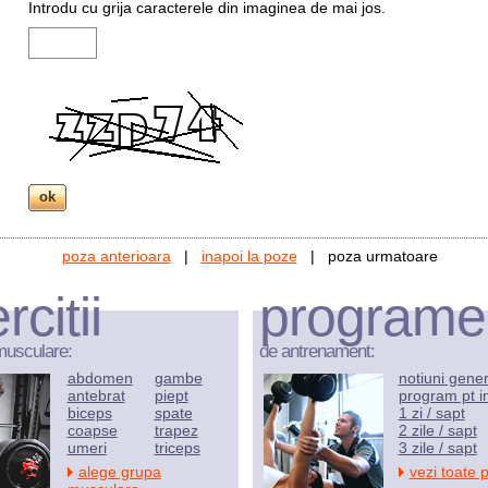
Introdu cu grija caracterele din imaginea de mai jos.
poza anterioara
|
inapoi la poze
| poza urmatoare
rcitii
programe
musculare:
de antrenament:
abdomen
gambe
notiuni gene
antebrat
piept
program pt i
biceps
spate
1 zi / sapt
coapse
trapez
2 zile / sapt
umeri
triceps
3 zile / sapt
alege grupa
vezi toate 