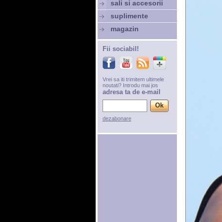
sali si accesorii
suplimente
magazin
Fii sociabil!
Vrei sa iti trimitem ultimele
noutati? Introdu mai jos
adresa ta de e-mail
dezabonare