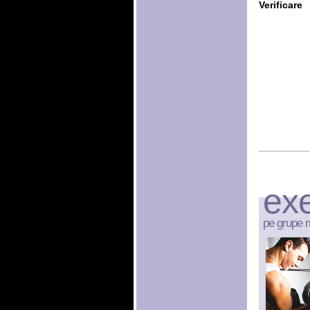
Verificare
exe
pe grupe 