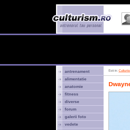
Esti in:
Culturis
antrenament
alimentatie
Dwayne
anatomie
fitness
diverse
forum
galerii foto
vedete