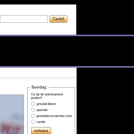
Sondaj:
Ce tip de antrenament
preferi?
greutati libere
aparate
greutatea propriului corp
cardio