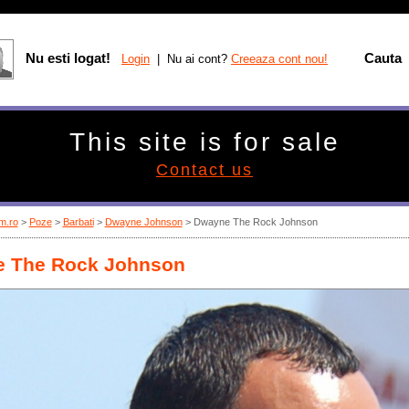
Nu esti logat!
Cauta
Login
| Nu ai cont?
Creeaza cont nou!
This site is for sale
Contact us
m.ro
>
Poze
>
Barbati
>
Dwayne Johnson
> Dwayne The Rock Johnson
 The Rock Johnson