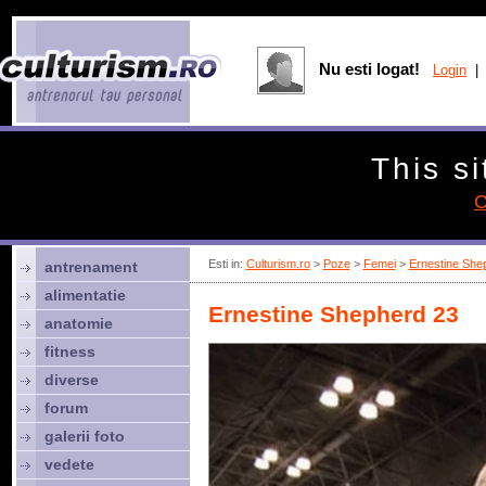
Nu esti logat!
Login
| 
This si
C
Esti in:
Culturism.ro
>
Poze
>
Femei
>
Ernestine She
antrenament
alimentatie
Ernestine Shepherd 23
anatomie
fitness
diverse
forum
galerii foto
vedete