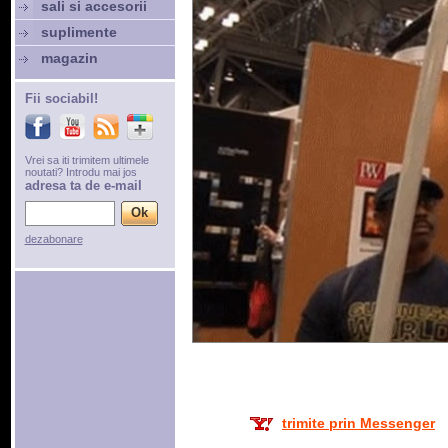
sali si accesorii
suplimente
magazin
Fii sociabil!
Vrei sa iti trimitem ultimele
noutati? Introdu mai jos
adresa ta de e-mail
dezabonare
trimite prin Messenger