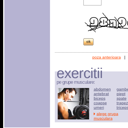
poza anterioara
exercitii
pe grupe musculare:
abdomen
gamb
antebrat
piept
biceps
spate
coapse
trapez
umeri
tricep
alege grupa
musculara