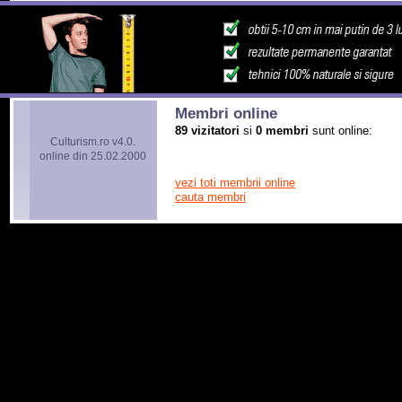
Membri online
89 vizitatori
si
0 membri
sunt online:
Culturism.ro v4.0.
online din 25.02.2000
vezi toti membrii online
cauta membri