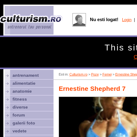
Nu esti logat!
Login
| 
This si
C
Esti in:
Culturism.ro
>
Poze
>
Femei
>
Ernestine She
antrenament
alimentatie
Ernestine Shepherd 7
anatomie
fitness
diverse
forum
galerii foto
vedete