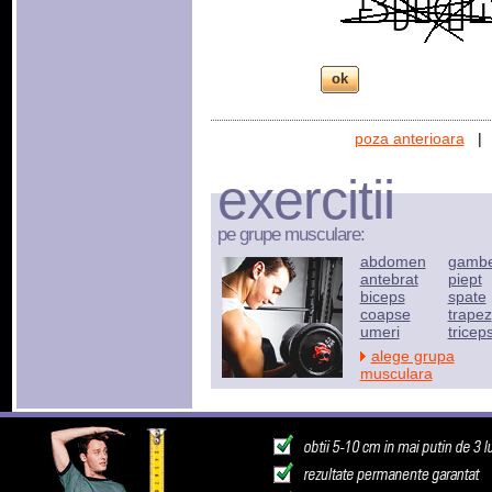
poza anterioara
exercitii
pe grupe musculare:
abdomen
gamb
antebrat
piept
biceps
spate
coapse
trapez
umeri
tricep
alege grupa
musculara