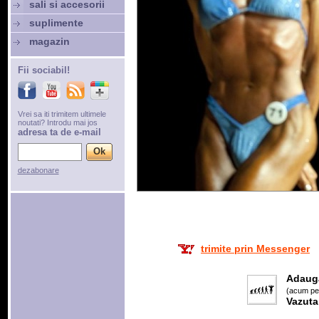
sali si accesorii
suplimente
magazin
Fii sociabil!
Vrei sa iti trimitem ultimele
noutati? Introdu mai jos
adresa ta de e-mail
dezabonare
trimite prin Messenger
Adaug
(acum pes
Vazuta