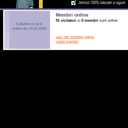
Membri online
91 vizitatori
si
0 membri
sunt online:
Culturism.ro v4.0.
online din 25.02.2000
vezi toti membrii online
cauta membri