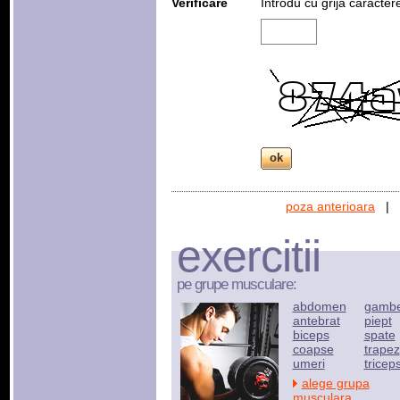
Verificare
Introdu cu grija caracter
poza anterioara
|
exercitii
pe grupe musculare:
abdomen
gamb
antebrat
piept
biceps
spate
coapse
trapez
umeri
tricep
alege grupa
musculara