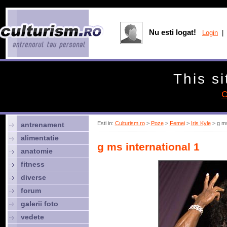
Nu esti logat!
Login
| 
This si
C
Esti in:
Culturism.ro
>
Poze
>
Femei
>
Iris Kyle
> g ms
antrenament
alimentatie
g ms international 1
anatomie
fitness
diverse
forum
galerii foto
vedete