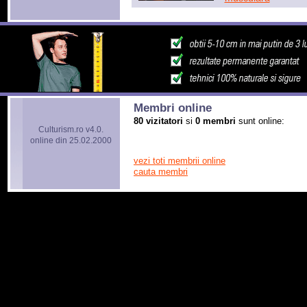
Membri online
80 vizitatori
si
0 membri
sunt online:
Culturism.ro v4.0.
online din 25.02.2000
vezi toti membrii online
cauta membri