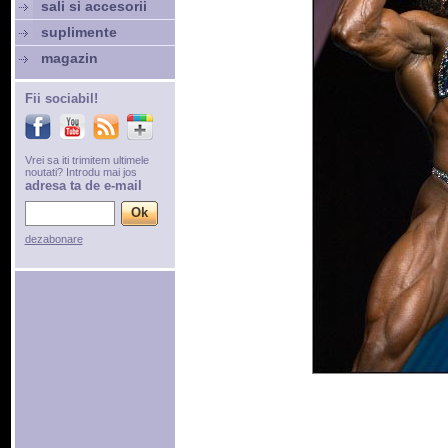
sali si accesorii
suplimente
magazin
Fii sociabil!
Vrei sa iti trimitem ultimele
noutati? Introdu mai jos
adresa ta de e-mail
dezabonare