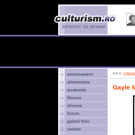
Esti in:
Culturis
antrenament
alimentatie
Gayle 
anatomie
fitness
diverse
forum
galerii foto
vedete