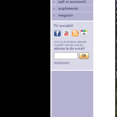
sali si accesorii
suplimente
magazin
Fii sociabil!
Vrei sa iti trimitem ultimele
noutati? Introdu mai jos
adresa ta de e-mail
dezabonare