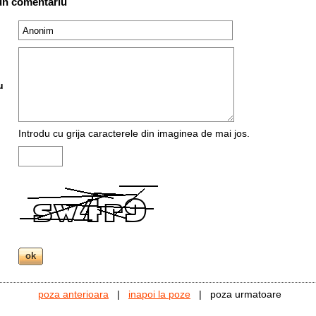
un comentariu
u
Introdu cu grija caracterele din imaginea de mai jos.
poza anterioara
|
inapoi la poze
| poza urmatoare