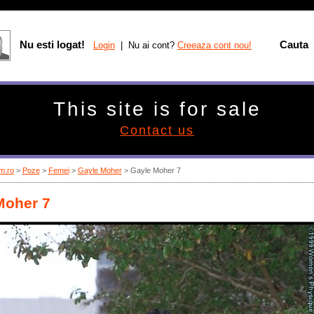
Nu esti logat!
Cauta
Login
| Nu ai cont?
Creeaza cont nou!
This site is for sale
Contact us
m.ro
>
Poze
>
Femei
>
Gayle Moher
> Gayle Moher 7
Moher 7