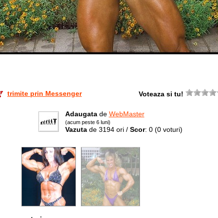
trimite prin Messenger
Voteaza si tu!
Adaugata
de
WebMaster
(acum peste 6 luni)
Vazuta
de 3194 ori /
Scor
: 0
(0 voturi)