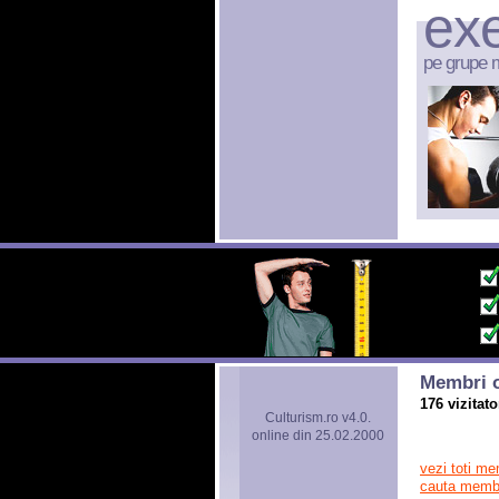
exe
pe grupe 
Membri o
176 vizitato
Culturism.ro v4.0.
online din 25.02.2000
vezi toti me
cauta memb