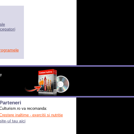
ale
cepatori
programele
Parteneri
Culturism.ro va recomanda:
Crestere inaltime - exercitii si nutritie
site-ul tau aici