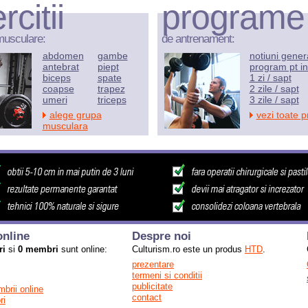
rcitii
programe
musculare:
de antrenament:
abdomen
gambe
notiuni gener
antebrat
piept
program pt in
biceps
spate
1 zi / sapt
coapse
trapez
2 zile / sapt
umeri
triceps
3 zile / sapt
alege grupa
vezi toate 
musculara
nline
Despre noi
ri
si
0 membri
sunt online:
Culturism.ro este un produs
HTD
.
prezentare
termeni si conditii
publicitate
mbrii online
contact
ri