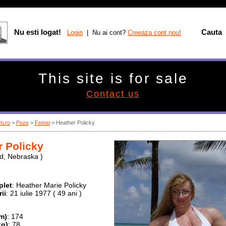
Nu esti logat!
Cauta
Login
| Nu ai cont?
Creeaza cont nou!
This site is for sale
Contact us
m.ro
>
Poze
>
Femei
> Heather Policky
r Policky
d, Nebraska )
let
: Heather Marie Policky
ii
: 21 iulie 1977 ( 49 ani )
m)
: 174
kg)
: 78