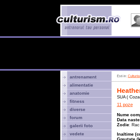
Esti in:
Culturis
antrenament
alimentatie
Heathe
anatomie
SUA ( Coza
fitness
11 poze
diverse
Nume comp
forum
Data naster
Zodie
: Rac
galerii foto
vedete
Inaltime (c
Greutate (