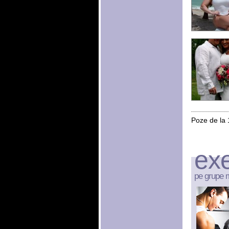
Poze de la 
exe
pe grupe 