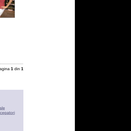
agina
1
din
1
ale
cepatori