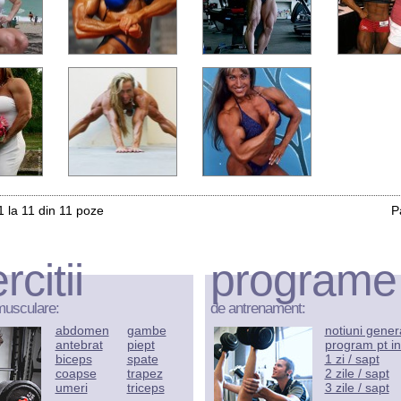
1 la 11 din 11 poze
P
rcitii
programe
musculare:
de antrenament:
abdomen
gambe
notiuni gener
antebrat
piept
program pt in
biceps
spate
1 zi / sapt
coapse
trapez
2 zile / sapt
umeri
triceps
3 zile / sapt