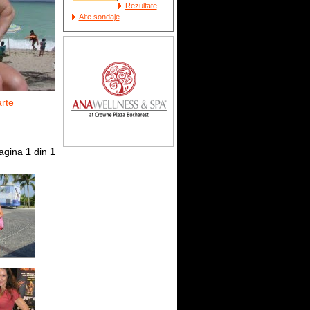
Rezultate
Alte sondaje
rte
agina
1
din
1