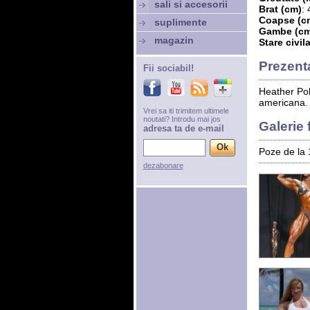
sali si accesorii
Brat (cm)
: 
Coapse (c
suplimente
Gambe (cm
magazin
Stare civil
Prezent
Fii sociabil!
Heather Poli
americana. I
Vrei sa iti trimitem ultimele
noutati? Introdu mai jos
Galerie 
adresa ta de e-mail
Poze de la 
dezabonare