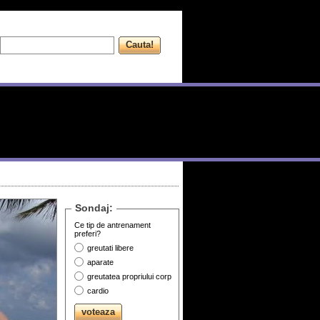
Sondaj:
Ce tip de antrenament
preferi?
greutati libere
aparate
greutatea propriului corp
cardio