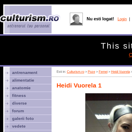
Nu esti logat!
Login
| 
This si
C
Esti in:
Culturism.ro
>
Poze
>
Femei
>
Heidi Vuorela
>
antrenament
alimentatie
Heidi Vuorela 1
anatomie
fitness
diverse
forum
galerii foto
vedete