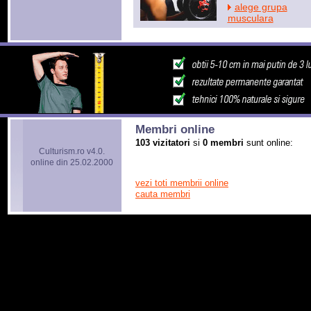
alege grupa
musculara
Membri online
103 vizitatori
si
0 membri
sunt online:
Culturism.ro v4.0.
online din 25.02.2000
vezi toti membrii online
cauta membri