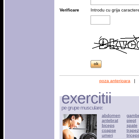
Verificare
Introdu cu grija caracter
poza anterioara
|
exercitii
pe grupe musculare:
abdomen
gamb
antebrat
piept
biceps
spate
coapse
trapez
umeri
tricep