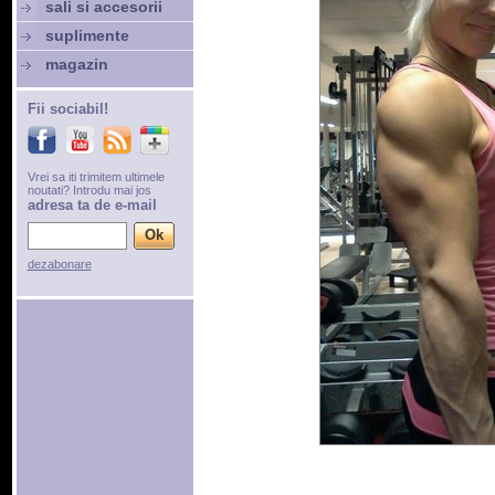
sali si accesorii
suplimente
magazin
Fii sociabil!
Vrei sa iti trimitem ultimele
noutati? Introdu mai jos
adresa ta de e-mail
dezabonare