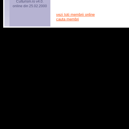
Culturism.ro v4.0.
online din 25.02.2000
vezi toti membrii online
cauta membri