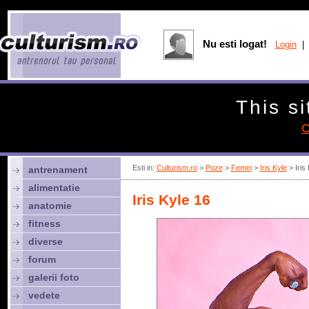
Nu esti logat!
Login
| 
This si
C
Esti in:
Culturism.ro
>
Poze
>
Femei
>
Iris Kyle
> Iris
antrenament
alimentatie
Iris Kyle 16
anatomie
fitness
diverse
forum
galerii foto
vedete