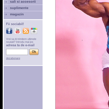
sali si accesorii
suplimente
magazin
Fii sociabil!
Vrei sa iti trimitem ultimele
noutati? Introdu mai jos
adresa ta de e-mail
dezabonare