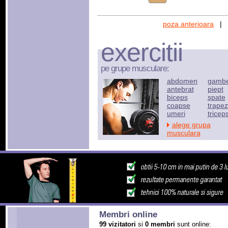
poza anterioara
|
exercitii
pe grupe musculare:
abdomen
gamb
antebrat
piept
biceps
spate
coapse
trapez
umeri
tricep
alege grupa
musculara
Membri online
99 vizitatori
si
0 membri
sunt online: