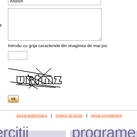
u
Introdu cu grija caracterele din imaginea de mai jos.
poza anterioara
|
inapoi la poze
|
poza urmatoare
rcitii
programe