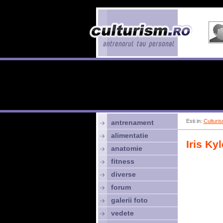
Esti in:
Culturis
antrenament
alimentatie
Iris Kyl
anatomie
fitness
diverse
forum
galerii foto
vedete