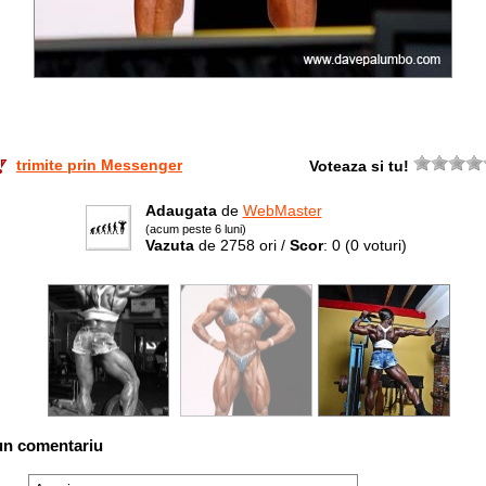
trimite prin Messenger
Voteaza si tu!
Adaugata
de
WebMaster
(acum peste 6 luni)
Vazuta
de 2758 ori /
Scor
: 0
(0 voturi)
un comentariu