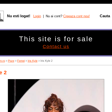
Nu esti logat!
Cauta
Login
| Nu ai cont?
Creeaza cont nou!
This site is for sale
Contact us
m.ro
>
Poze
>
Femei
>
Iris Kyle
> Iris Kyle 2
e 2