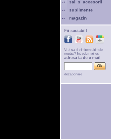
sali si accesorii
suplimente
magazin
Fii sociabil!
Vrei sa iti trimitem ultimele
noutati? Introdu mai jos
adresa ta de e-mail
dezabonare