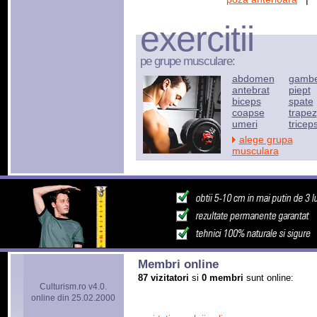
exercitii
pe grupe musculare:
abdomen
gamb
antebrat
piept
biceps
spate
coapse
trapez
umeri
tricep
alege grupa
musculara
Membri online
87 vizitatori
si
0 membri
sunt online:
Culturism.ro v4.0.
online din 25.02.2000