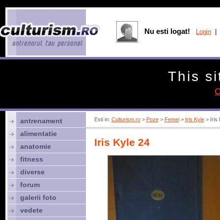
Nu esti logat!
Login
| 
This si
C
Esti in:
Culturism.ro
>
Poze
>
Femei
>
Iris Kyle
> Iris
antrenament
alimentatie
Iris Kyle 24
anatomie
fitness
diverse
forum
galerii foto
vedete