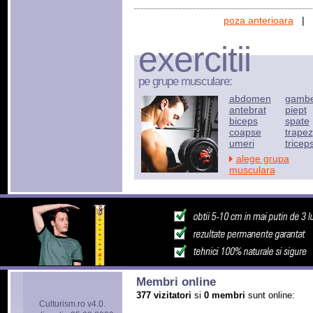
poza anterioara
|
exercitii
pe grupe musculare:
abdomen
gamb
antebrat
piept
biceps
spate
coapse
trapez
umeri
tricep
alege grupa
musculara
Membri online
377 vizitatori
si
0 membri
sunt online:
Culturism.ro v4.0.