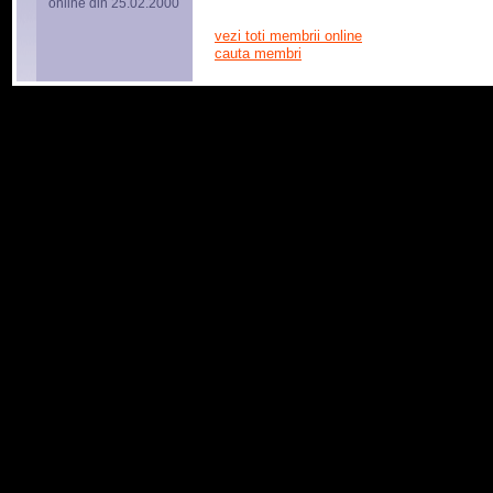
online din 25.02.2000
vezi toti membrii online
cauta membri