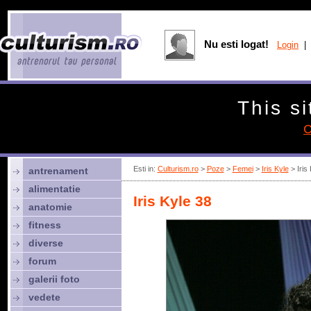
Nu esti logat!
Login
| 
This si
C
Esti in:
Culturism.ro
>
Poze
>
Femei
>
Iris Kyle
> Iris
antrenament
alimentatie
Iris Kyle 38
anatomie
fitness
diverse
forum
galerii foto
vedete