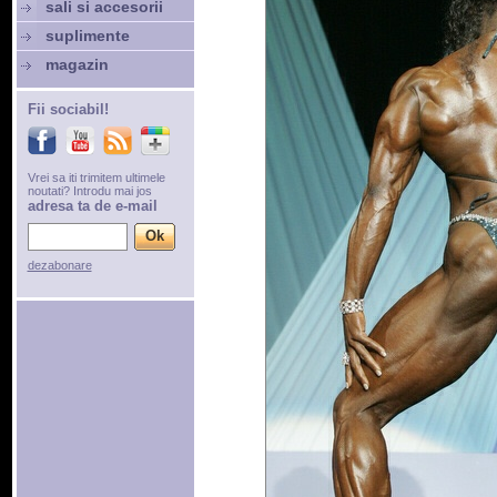
sali si accesorii
suplimente
magazin
Fii sociabil!
Vrei sa iti trimitem ultimele
noutati? Introdu mai jos
adresa ta de e-mail
dezabonare