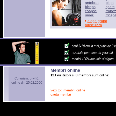
antebrat
piept
biceps
spate
coapse
trapez
umeri
tricep
alege grupa
musculara
Membri online
123 vizitatori
si
0 membri
sunt online:
Culturism.ro v4.0.
online din 25.02.2000
vezi toti membrii online
cauta membri