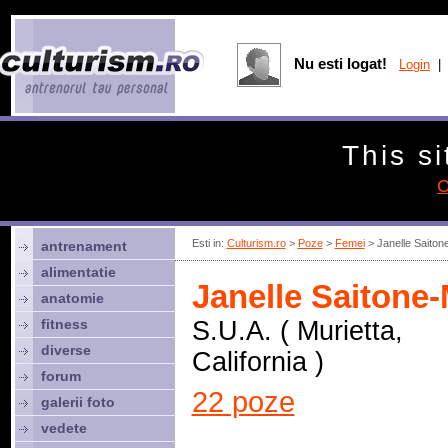
Nu esti logat!
Login
| 
This si
C
Esti in:
Culturism.ro
>
Poze
>
Femei
> Janelle Saito
antrenament
alimentatie
Janelle Saitone
anatomie
fitness
S.U.A. ( Murietta,
diverse
California )
forum
22 poze
galerii foto
vedete