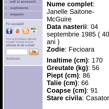
sali si accesorii
Nume complet
:
suplimente
Janelle Saitone-
magazin
McGuire
Fii sociabil!
Data nasterii
: 04
septembrie 1985 ( 4
Vrei sa iti trimitem ultimele
ani )
noutati? Introdu mai jos
adresa ta de e-mail
Zodie
: Fecioara
dezabonare
Inaltime (cm)
: 170
Greutate (kg)
: 56
Piept (cm)
: 86
Talie (cm)
: 66
Coapse (cm)
: 91
Stare civila
: Casator