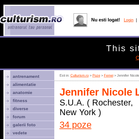
Nu esti logat!
Login
| 
This si
C
Esti in:
Culturism.ro
>
Poze
>
Femei
> Jennifer Nicol
antrenament
alimentatie
Jennifer Nicole 
anatomie
fitness
S.U.A. ( Rochester,
diverse
New York )
forum
34 poze
galerii foto
vedete