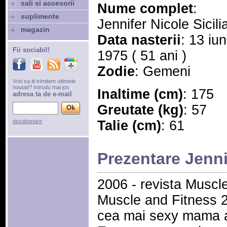
sali si accesorii
Nume complet
:
suplimente
Jennifer Nicole Sicili
magazin
Data nasterii
: 13 iun
Fii sociabil!
1975 ( 51 ani )
Zodie
: Gemeni
Vrei sa iti trimitem ultimele
noutati? Introdu mai jos
Inaltime (cm)
: 175
adresa ta de e-mail
Greutate (kg)
: 57
dezabonare
Talie (cm)
: 61
Prezentare Jenni
2006 - revista Muscl
Muscle and Fitness 
cea mai sexy mama a 