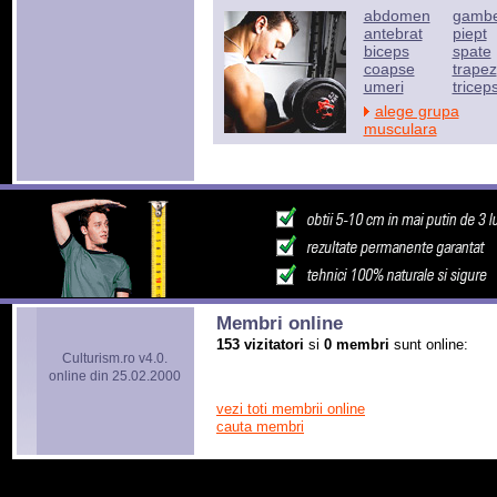
abdomen
gamb
antebrat
piept
biceps
spate
coapse
trapez
umeri
tricep
alege grupa
musculara
Membri online
153 vizitatori
si
0 membri
sunt online:
Culturism.ro v4.0.
online din 25.02.2000
vezi toti membrii online
cauta membri