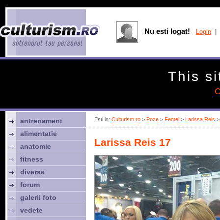
Nu esti logat!
Login
| 
This si
C
Esti in:
Culturism.ro
>
Poze
>
Femei
>
Larissa Reis
> 
antrenament
alimentatie
Larissa Reis 17
anatomie
fitness
diverse
forum
galerii foto
vedete