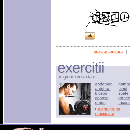
poza anterioara
exercitii
pe grupe musculare:
abdomen
gamb
antebrat
piept
biceps
spate
coapse
trapez
umeri
tricep
alege grupa
musculara