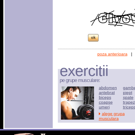
poza anterioara
exercitii
pe grupe musculare:
abdomen
gamb
antebrat
piept
biceps
spate
coapse
trapez
umeri
tricep
alege grupa
musculara