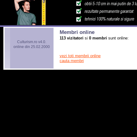
Membri online
113 vizitatori
si
0 membri
sunt online:
Culturism.ro v4.0.
online din 25.02.2000
vezi toti membrii online
cauta membri