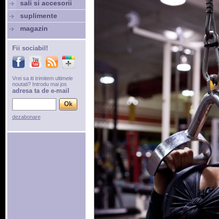
sali si accesorii
suplimente
magazin
Fii sociabil!
Vrei sa iti trimitem ultimele
noutati? Introdu mai jos
adresa ta de e-mail
dezabonare