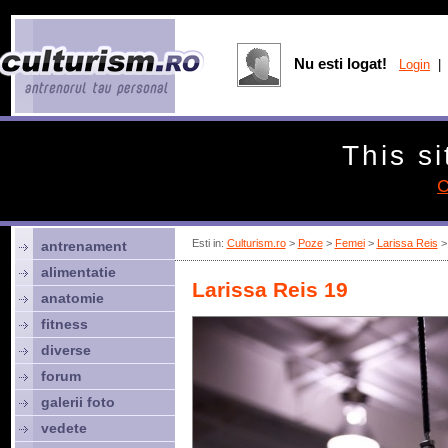
Nu esti logat!
Login
| 
This si
C
Esti in:
Culturism.ro
>
Poze
>
Femei
>
Larissa Reis
> 
antrenament
alimentatie
Larissa Reis 19
anatomie
fitness
diverse
forum
galerii foto
vedete