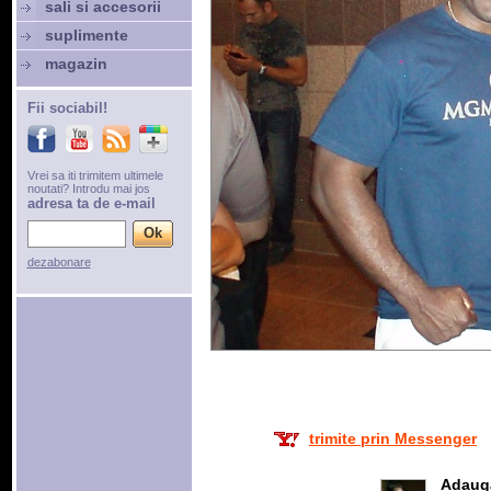
sali si accesorii
suplimente
magazin
Fii sociabil!
Vrei sa iti trimitem ultimele
noutati? Introdu mai jos
adresa ta de e-mail
dezabonare
trimite prin Messenger
Adaug