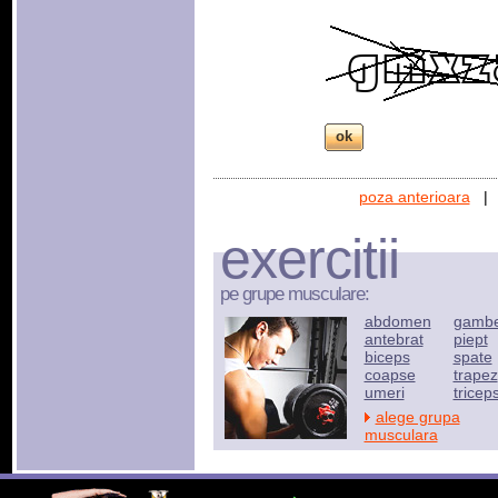
poza anterioara
exercitii
pe grupe musculare:
abdomen
gamb
antebrat
piept
biceps
spate
coapse
trapez
umeri
tricep
alege grupa
musculara