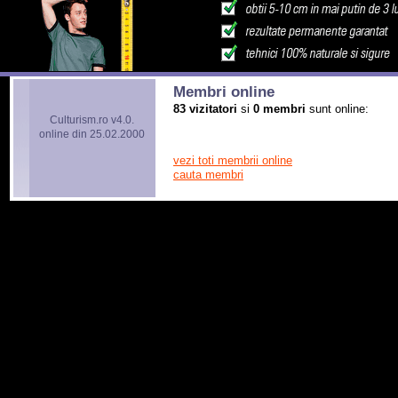
Membri online
83 vizitatori
si
0 membri
sunt online:
Culturism.ro v4.0.
online din 25.02.2000
vezi toti membrii online
cauta membri