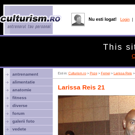
Nu esti logat!
Login
| 
This si
C
Esti in:
Culturism.ro
>
Poze
>
Femei
>
Larissa Reis
> 
antrenament
alimentatie
Larissa Reis 21
anatomie
fitness
diverse
forum
galerii foto
vedete