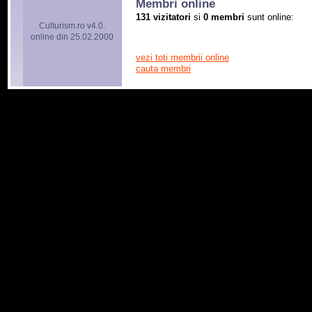
Membri online
131 vizitatori
si
0 membri
sunt online:
Culturism.ro v4.0.
online din 25.02.2000
vezi toti membrii online
cauta membri