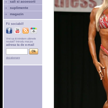
sali si accesorii
suplimente
magazin
Fii sociabil!
Vrei sa iti trimitem ultimele
noutati? Introdu mai jos
adresa ta de e-mail
dezabonare