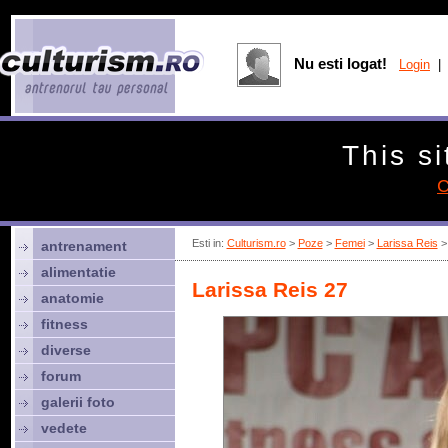
Nu esti logat!
Login
| 
This si
C
Esti in:
Culturism.ro
>
Poze
>
Femei
>
Larissa Reis
> 
antrenament
alimentatie
Larissa Reis 27
anatomie
fitness
diverse
forum
galerii foto
vedete