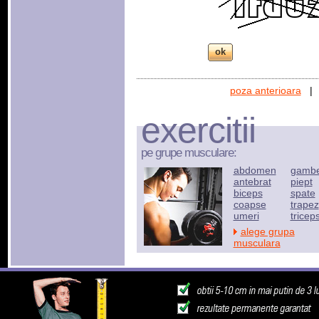
poza anterioara
exercitii
pe grupe musculare:
abdomen
gamb
antebrat
piept
biceps
spate
coapse
trapez
umeri
tricep
alege grupa
musculara