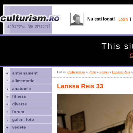
Nu esti logat!
Login
| 
This si
C
Esti in:
Culturism.ro
>
Poze
>
Femei
>
Larissa Reis
> 
antrenament
alimentatie
Larissa Reis 33
anatomie
fitness
diverse
forum
galerii foto
vedete