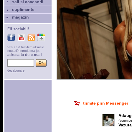
sali si accesorii
suplimente
magazin
Fii sociabil!
Vrei sa iti trimitem ultimele
noutati? Introdu mai jos
adresa ta de e-mail
dezabonare
trimite prin Messenger
Adaug
(acum pes
Vazuta