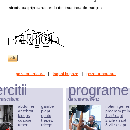
Introdu cu grija caracterele din imaginea de mai jos.
poza anterioara
|
inapoi la poze
|
poza urmatoare
rcitii
programe
musculare:
de antrenament:
abdomen
gambe
notiuni gener
antebrat
piept
program pt in
biceps
spate
1 zi / sapt
coapse
trapez
2 zile / sapt
umeri
triceps
3 zile / sapt