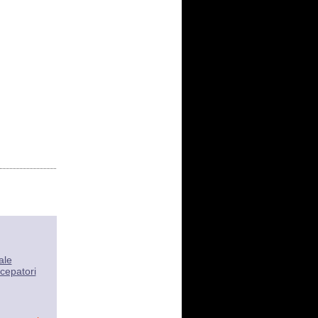
ale
cepatori