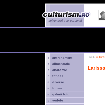
Esti in:
Culturis
antrenament
alimentatie
Larissa
anatomie
fitness
diverse
forum
galerii foto
vedete