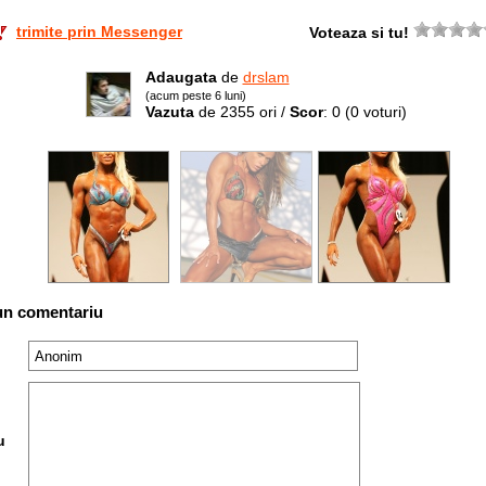
trimite prin Messenger
Voteaza si tu!
Adaugata
de
drslam
(acum peste 6 luni)
Vazuta
de 2355 ori /
Scor
: 0
(0 voturi)
un comentariu
u