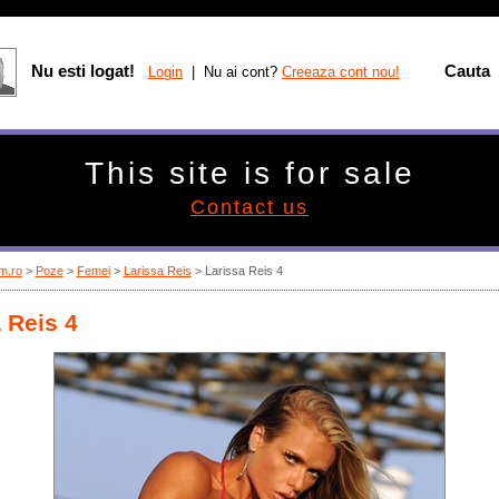
Nu esti logat!
Cauta
Login
| Nu ai cont?
Creeaza cont nou!
This site is for sale
Contact us
m.ro
>
Poze
>
Femei
>
Larissa Reis
> Larissa Reis 4
 Reis 4