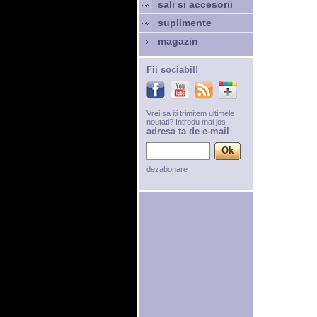
sali si accesorii
suplimente
magazin
Fii sociabil!
Vrei sa iti trimitem ultimele
noutati? Introdu mai jos
adresa ta de e-mail
dezabonare