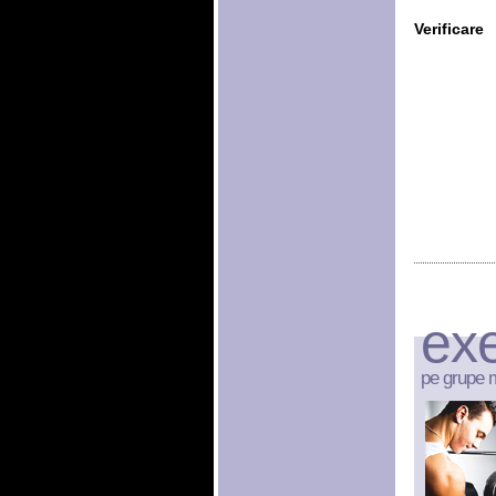
Verificare
exe
pe grupe 