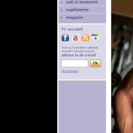
sali si accesorii
suplimente
magazin
Fii sociabil!
Vrei sa iti trimitem ultimele
noutati? Introdu mai jos
adresa ta de e-mail
dezabonare