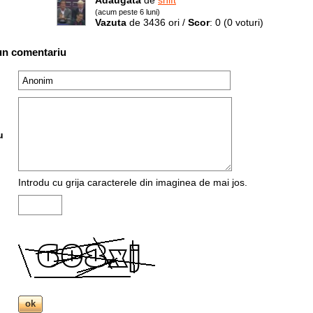
Adaugata
de
shift
(acum peste 6 luni)
Vazuta
de 3436 ori /
Scor
: 0
(0 voturi)
un comentariu
u
Introdu cu grija caracterele din imaginea de mai jos.