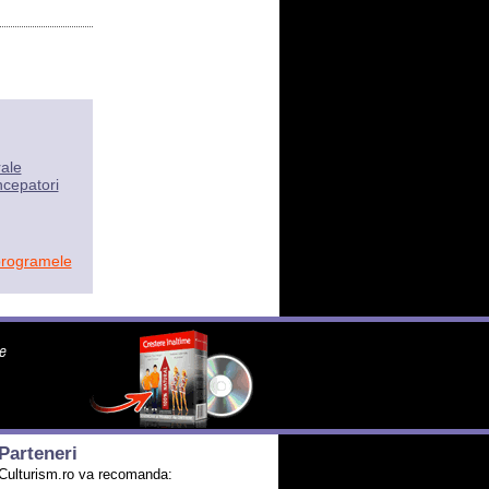
rale
ncepatori
programele
Parteneri
Culturism.ro va recomanda: