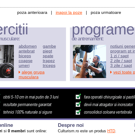
poza anterioara |
inapoi la poze
| poza urmatoare
rcitii
programe
musculare:
de antrenament:
abdomen
gambe
notiuni gene
antebrat
piept
program pt i
biceps
spate
1 zi / sapt
coapse
trapez
2 zile / sapt
umeri
triceps
3 zile / sapt
alege grupa
vezi toate 
musculara
nline
Despre noi
ri
si
0 membri
sunt online:
Culturism.ro este un produs
HTD
.