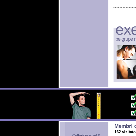
exe
pe grupe 
Membri o
162 vizitato
Culturism.ro v4.0.