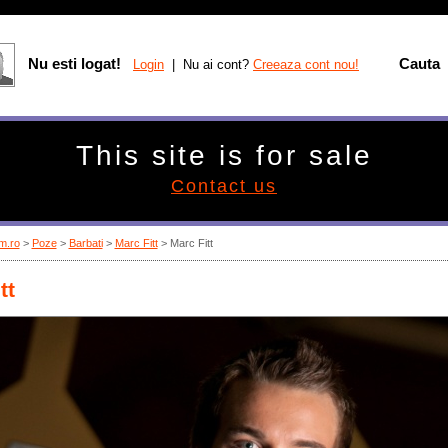
Nu esti logat!
Cauta
Login
| Nu ai cont?
Creeaza cont nou!
This site is for sale
Contact us
m.ro
>
Poze
>
Barbati
>
Marc Fitt
> Marc Fitt
tt