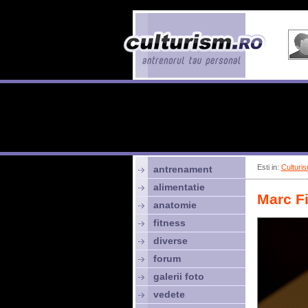
Esti in:
Culturis
antrenament
alimentatie
Marc Fi
anatomie
fitness
diverse
forum
galerii foto
vedete