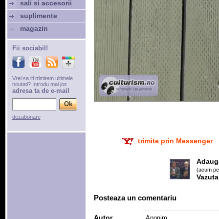
sali si accesorii
suplimente
magazin
Fii sociabil!
Vrei sa iti trimitem ultimele
noutati? Introdu mai jos
adresa ta de e-mail
dezabonare
trimite prin Messenger
Adaug
(acum pes
Vazuta
Posteaza un comentariu
Autor