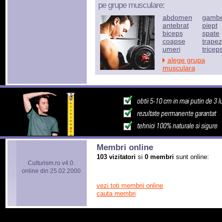
pe grupe musculare:
abdomen
gamb
antebrat
piept
biceps
spate
coapse
trapez
umeri
tricep
alege grupa
musculara
Membri online
103 vizitatori
si
0 membri
sunt online:
Culturism.ro v4.0.
online din 25.02.2000
vezi toti membrii online
cauta membri