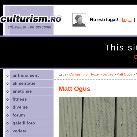
Nu esti logat!
Login
| 
This si
C
Esti in:
Culturism.ro
>
Poze
>
Barbati
>
Matt Ogus
> 
antrenament
alimentatie
Matt Ogus
anatomie
fitness
diverse
forum
galerii foto
vedete