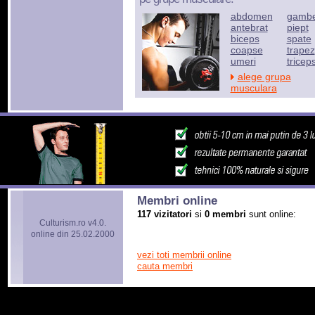
abdomen
gamb
antebrat
piept
biceps
spate
coapse
trapez
umeri
tricep
alege grupa
musculara
Membri online
117 vizitatori
si
0 membri
sunt online:
Culturism.ro v4.0.
online din 25.02.2000
vezi toti membrii online
cauta membri