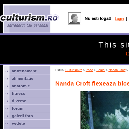
Nu esti logat!
Login
| 
This si
C
Esti in:
Culturism.ro
>
Poze
>
Femei
>
Nanda Croft
> 
antrenament
alimentatie
Nanda Croft flexeaza bic
anatomie
fitness
diverse
forum
galerii foto
vedete