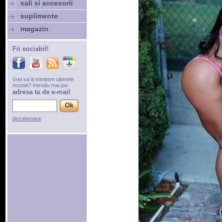
sali si accesorii
suplimente
magazin
Fii sociabil!
Vrei sa iti trimitem ultimele
noutati? Introdu mai jos
adresa ta de e-mail
dezabonare