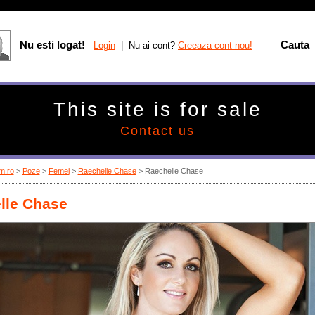
Nu esti logat!
Cauta
Login
| Nu ai cont?
Creeaza cont nou!
This site is for sale
Contact us
m.ro
>
Poze
>
Femei
>
Raechelle Chase
> Raechelle Chase
lle Chase