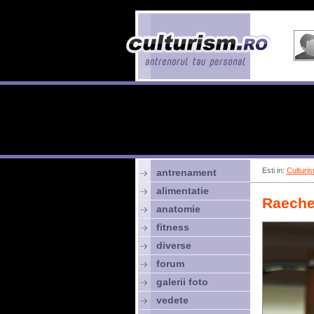
Esti in:
Culturis
antrenament
alimentatie
Raeche
anatomie
fitness
diverse
forum
galerii foto
vedete