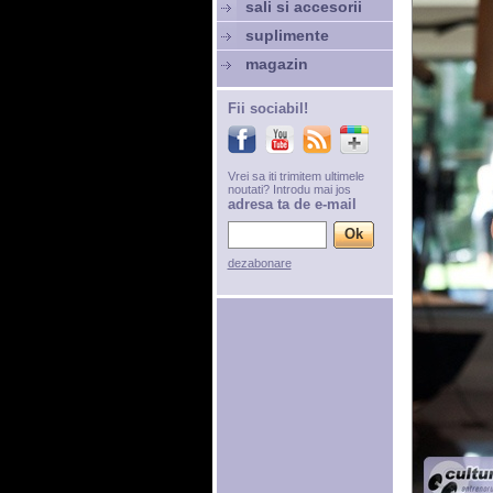
sali si accesorii
suplimente
magazin
Fii sociabil!
Vrei sa iti trimitem ultimele
noutati? Introdu mai jos
adresa ta de e-mail
dezabonare