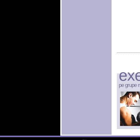
exe
pe grupe 