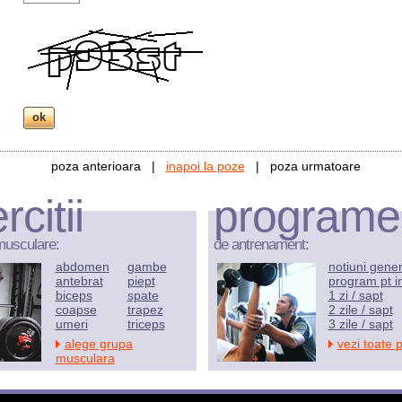
poza anterioara |
inapoi la poze
| poza urmatoare
rcitii
programe
musculare:
de antrenament:
abdomen
gambe
notiuni gene
antebrat
piept
program pt i
biceps
spate
1 zi / sapt
coapse
trapez
2 zile / sapt
umeri
triceps
3 zile / sapt
alege grupa
vezi toate 
musculara