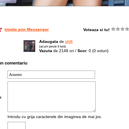
trimite prin Messenger
Voteaza si tu!
Adaugata
de
shift
(acum peste 6 luni)
Vazuta
de 2148 ori /
Scor
: 0
(0 voturi)
un comentariu
u
Introdu cu grija caracterele din imaginea de mai jos.