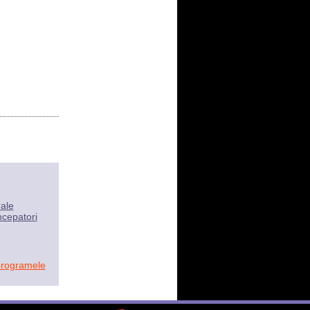
rale
ncepatori
programele