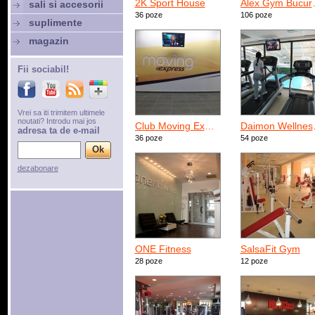
2K Sport House
Alex 
sali si accesorii
36 poze
106 poze
suplimente
magazin
Fii sociabil!
Vrei sa iti trimitem ultimele
noutati? Introdu mai jos
Club Moving Express Militari
Daimo
adresa ta de e-mail
36 poze
54 poze
dezabonare
ONE Fitness
SalsaFit Gym
28 poze
12 poze