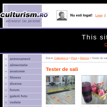
Nu esti logat!
Login
| 
This si
C
Esti in:
Culturism.ro
>
Poze
>
Diverse
> Tester de sal
antrenament
alimentatie
Tester de sali
anatomie
fitness
diverse
forum
galerii foto
vedete