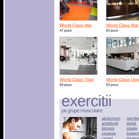
World Class Atlantis
Wo
47 poze
93 poze
World Class Titan
59 poze
63 poze
exercitii
pe grupe musculare:
abdomen
gamb
antebrat
piept
biceps
spate
coapse
trapez
umeri
tricep