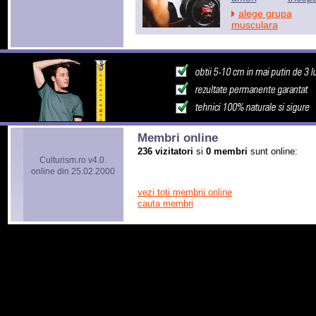
alege grupa
musculara
Membri online
236 vizitatori
si
0 membri
sunt online:
Culturism.ro v4.0.
online din 25.02.2000
vezi toti membrii online
cauta membri