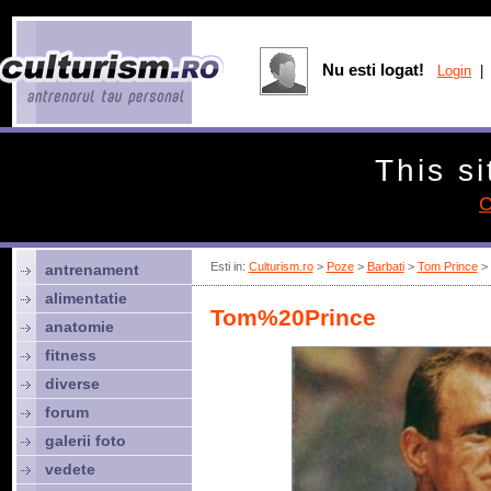
Nu esti logat!
Login
| 
This si
C
Esti in:
Culturism.ro
>
Poze
>
Barbati
>
Tom Prince
> 
antrenament
alimentatie
Tom%20Prince
anatomie
fitness
diverse
forum
galerii foto
vedete