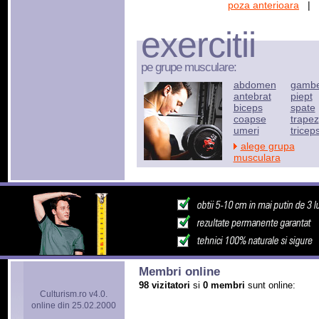
poza anterioara
|
exercitii
pe grupe musculare:
abdomen
gamb
antebrat
piept
biceps
spate
coapse
trapez
umeri
tricep
alege grupa
musculara
Membri online
98 vizitatori
si
0 membri
sunt online:
Culturism.ro v4.0.
online din 25.02.2000