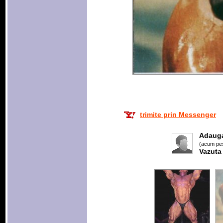
trimite prin Messenger
Adaug
(acum pes
Vazuta