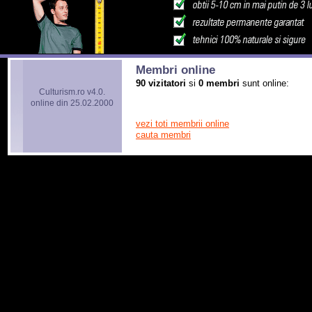
Membri online
90 vizitatori
si
0 membri
sunt online:
Culturism.ro v4.0.
online din 25.02.2000
vezi toti membrii online
cauta membri