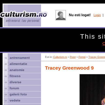
Nu esti logat!
Login
| 
This si
C
Esti in:
Culturism.ro
>
Poze
>
Femei
>
Tracey Green
antrenament
alimentatie
Tracey Greenwood 9
anatomie
fitness
diverse
forum
galerii foto
vedete