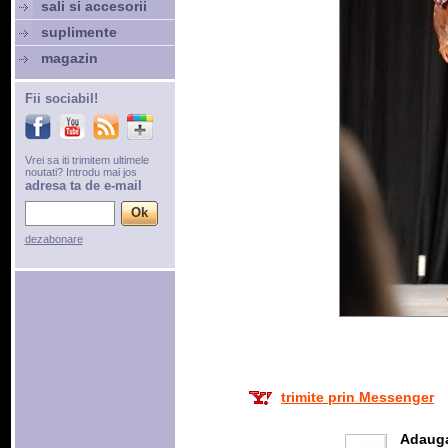
sali si accesorii
suplimente
magazin
Fii sociabil!
Vrei sa iti trimitem ultimele
noutati? Introdu mai jos
adresa ta de e-mail
dezabonare
trimite prin Messenger
Adaug