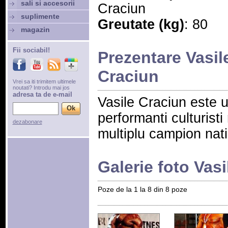
sali si accesorii
Craciun
suplimente
Greutate (kg)
: 80
magazin
Fii sociabil!
Prezentare Vasil
Craciun
Vrei sa iti trimitem ultimele
noutati? Introdu mai jos
adresa ta de e-mail
Vasile Craciun este u
performanti culturist
dezabonare
multiplu campion nat
Galerie foto Vas
Poze de la 1 la 8 din 8 poze