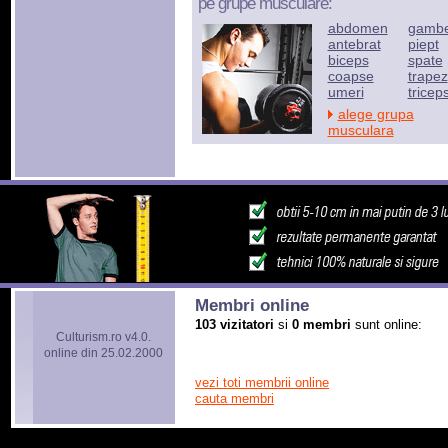
pe grupe musculare:
abdomen
gamb
antebrat
piept
biceps
spate
coapse
trapez
umeri
tricep
alege grupa
musculara
Membri online
103 vizitatori
si
0 membri
sunt online:
Culturism.ro v4.0.
online din 25.02.2000
vezi toti membrii online
cauta membri