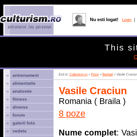
Nu esti logat!
Login
| 
This si
C
Esti in:
Culturism.ro
>
Poze
>
Barbati
> Vasile Craciu
antrenament
alimentatie
Vasile Craciun
anatomie
fitness
Romania ( Braila )
diverse
8 poze
forum
galerii foto
Nume complet
: Vasi
vedete