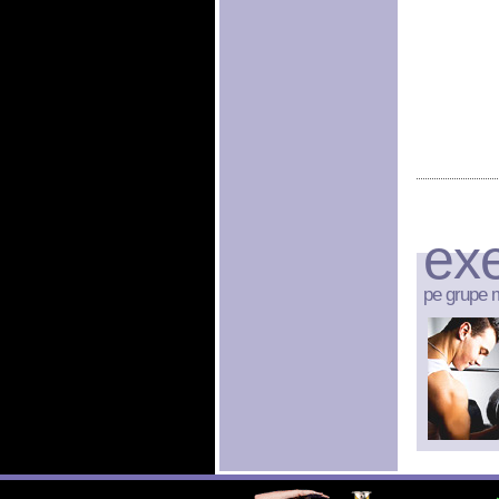
exe
pe grupe 