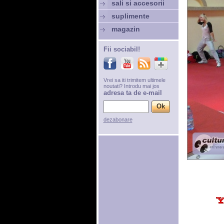
sali si accesorii
suplimente
magazin
Fii sociabil!
Vrei sa iti trimitem ultimele
noutati? Introdu mai jos
adresa ta de e-mail
dezabonare