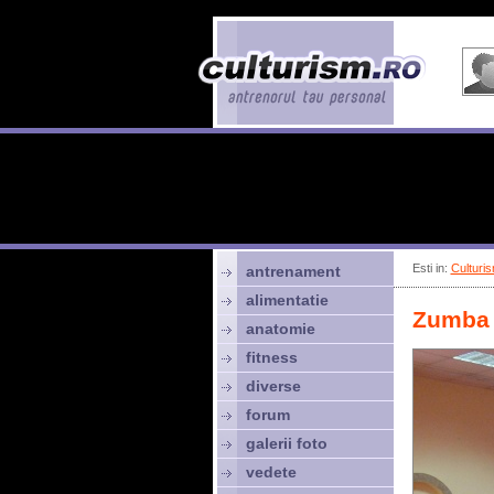
Esti in:
Culturis
antrenament
alimentatie
Zumba 
anatomie
fitness
diverse
forum
galerii foto
vedete