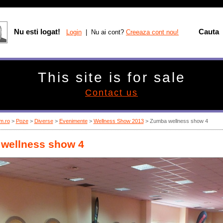
Nu esti logat!
Cauta
Login
| Nu ai cont?
Creeaza cont nou!
This site is for sale
Contact us
m.ro
>
Poze
>
Diverse
>
Evenimente
>
Wellness Show 2013
> Zumba wellness show 4
wellness show 4