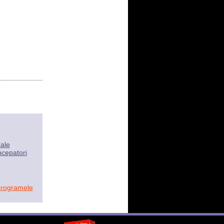
rale
ncepatori
programele