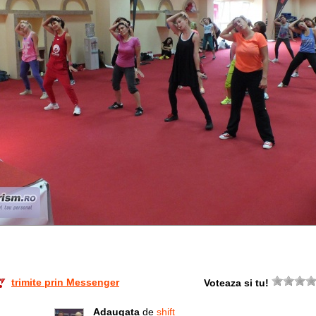
trimite prin Messenger
Voteaza si tu!
Adaugata
de
shift