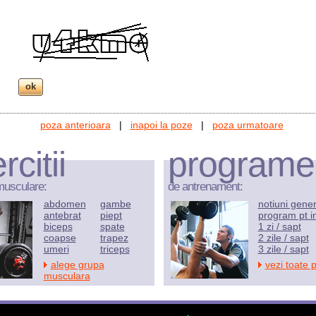
poza anterioara
|
inapoi la poze
|
poza urmatoare
rcitii
programe
musculare:
de antrenament:
abdomen
gambe
notiuni gene
antebrat
piept
program pt i
biceps
spate
1 zi / sapt
coapse
trapez
2 zile / sapt
umeri
triceps
3 zile / sapt
alege grupa
vezi toate 
musculara