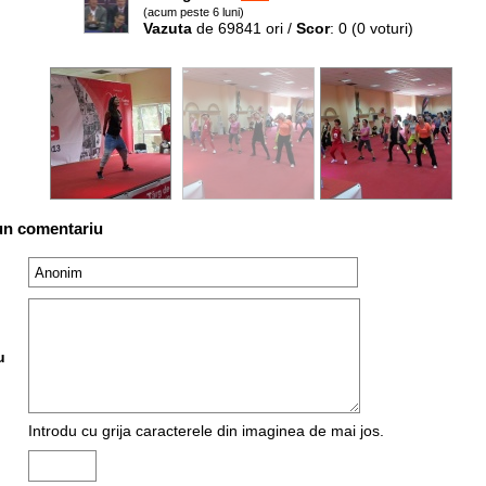
(acum peste 6 luni)
Vazuta
de 69841 ori /
Scor
: 0
(0 voturi)
un comentariu
u
Introdu cu grija caracterele din imaginea de mai jos.