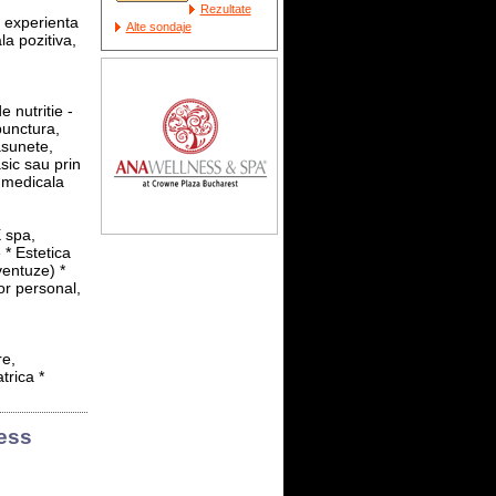
Rezultate
 experienta
Alte sondaje
la pozitiva,
e nutritie -
punctura,
asunete,
sic sau prin
a medicala
X spa,
 * Estetica
ventuze) *
or personal,
re,
trica *
ess