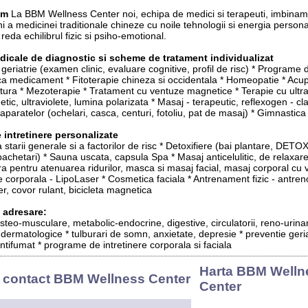
em
La BBM Wellness Center noi, echipa de medici si terapeuti, imbinam
i a medicinei traditionale chineze cu noile tehnologii si energia persona
reda echilibrul fizic si psiho-emotional.
edicale de diagnostic si scheme de tratament individualizat
 geriatrie (examen clinic, evaluare cognitive, profil de risc) * Programe d
ca medicament * Fitoterapie chineza si occidentala * Homeopatie * Acu
tura * Mezoterapie * Tratament cu ventuze magnetice * Terapie cu ultr
c, ultraviolete, lumina polarizata * Masaj - terapeutic, reflexogen - cla
aparatelor (ochelari, casca, centuri, fotoliu, pat de masaj) * Gimnastic
 intretinere personalizate
 starii generale si a factorilor de risc * Detoxifiere (bai plantare, DETO
pachetari) * Sauna uscata, capsula Spa * Masaj anticelulitic, de relaxare
a pentru atenuarea ridurilor, masca si masaj facial, masaj corporal cu 
corporala - LipoLaser * Cosmetica faciala * Antrenament fizic - antren
r, covor rulant, bicicleta magnetica
 adresare:
osteo-musculare, metabolic-endocrine, digestive, circulatorii, reno-urina
, dermatologice * tulburari de somn, anxietate, depresie * preventie geria
tifumat * programe de intretinere corporala si faciala
Harta BBM Welln
 contact BBM Wellness Center
Center