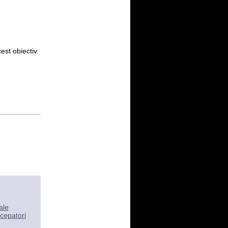
est obiectiv.
ale
cepatori