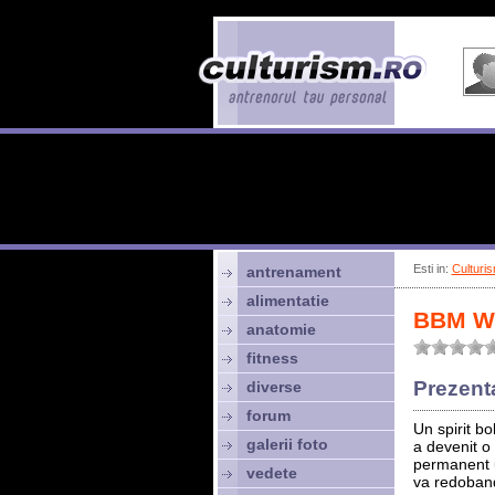
Esti in:
Culturis
antrenament
alimentatie
BBM We
anatomie
fitness
Prezent
diverse
forum
Un spirit b
galerii foto
a devenit o
permanent un
vedete
va redobandi