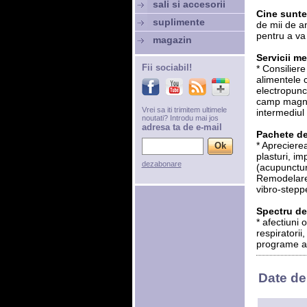
sali si accesorii
Cine sunt
suplimente
de mii de an
pentru a va 
magazin
Servicii m
Fii sociabil!
* Consiliere
alimentele 
electropunc
camp magneti
Vrei sa iti trimitem ultimele
intermediul 
noutati? Introdu mai jos
adresa ta de e-mail
Pachete de
* Aprecierea
plasturi, im
dezabonare
(acupunctur
Remodelare 
vibro-steppe
Spectru de
* afectiuni 
respiratorii
programe an
Date de