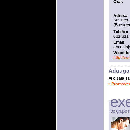
Orar:
Adresa
Str. Prof
(Bucurest
Telefon
021-311.
Email
anca_lo
Website
http://w
Adauga 
Ai o sala s
Promoveaz
exe
pe grupe 