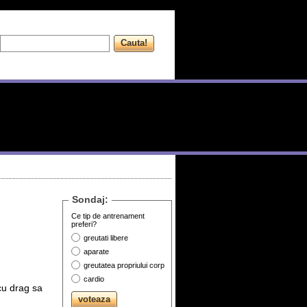
Sondaj:
Ce tip de antrenament
preferi?
greutati libere
aparate
greutatea propriului corp
cardio
 cu drag sa