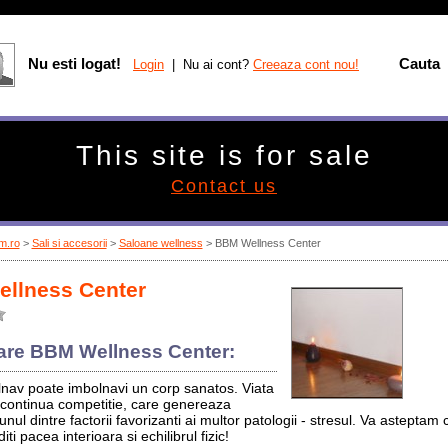
Nu esti logat!
Cauta
Login
| Nu ai cont?
Creeaza cont nou!
This site is for sale
Contact us
m.ro
>
Sali si accesorii
>
Saloane wellness
> BBM Wellness Center
llness Center
are BBM Wellness Center:
olnav poate imbolnavi un corp sanatos. Viata
 continua competitie, care genereaza
ul dintre factorii favorizanti ai multor patologii - stresul. Va asteptam
ti pacea interioara si echilibrul fizic!