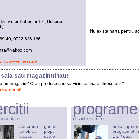
. Dr. Victor Babes nr.17 , Bucuresti
i)
Nu exista harta pentru ac
99.40; 0722.628.166
jnita@yahoo.com
ww.bbm-wellness.ro/
sala sau magazinul tau!
au un magazin? Oferi produse sau servicii destinate fitness-ului?
a-te aici!
rcitii
programe
musculare:
de antrenament:
abdomen
gambe
notiuni gener
antebrat
piept
program pt in
biceps
spate
1 zi / sapt