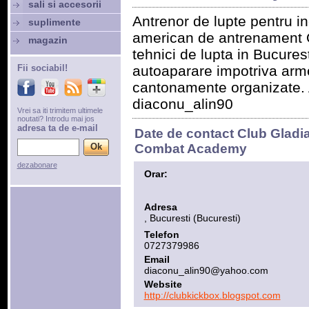
sali si accesorii
Antrenor de lupte pentru i
suplimente
american de antrenament O
magazin
tehnici de lupta in Bucurest
Fii sociabil!
autoaparare impotriva arme
cantonamente organizate. 
diaconu_alin90
Vrei sa iti trimitem ultimele
noutati? Introdu mai jos
adresa ta de e-mail
Date de contact Club Gladia
Combat Academy
dezabonare
Orar:
Adresa
, Bucuresti (Bucuresti)
Telefon
0727379986
Email
diaconu_alin90@yahoo.com
Website
http://clubkickbox.blogspot.com