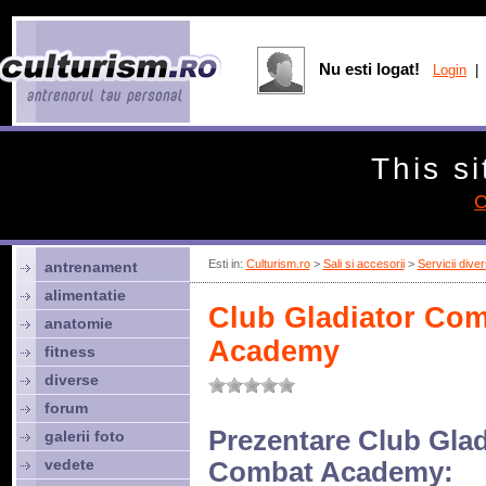
Nu esti logat!
Login
| 
This si
C
Esti in:
Culturism.ro
>
Sali si accesorii
>
Servicii dive
antrenament
alimentatie
Club Gladiator Co
anatomie
Academy
fitness
diverse
forum
Prezentare Club Glad
galerii foto
vedete
Combat Academy: