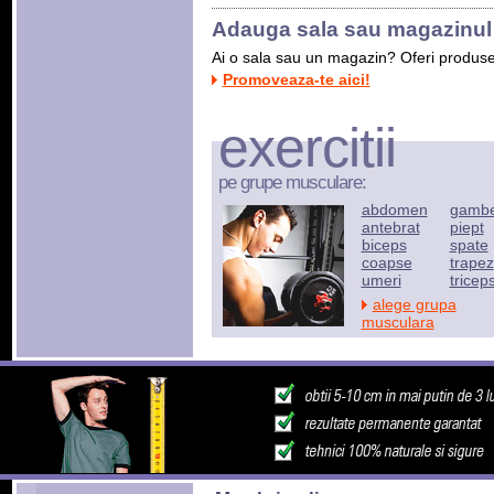
Adauga sala sau magazinul 
Ai o sala sau un magazin? Oferi produse s
Promoveaza-te aici!
exercitii
pe grupe musculare:
abdomen
gamb
antebrat
piept
biceps
spate
coapse
trapez
umeri
tricep
alege grupa
musculara