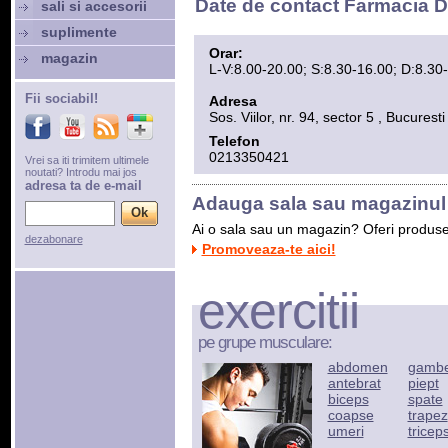
Date de contact Farmacia D
sali si accesorii
suplimente
Orar:
magazin
L-V:8.00-20.00; S:8.30-16.00; D:8.30
Fii sociabil!
Adresa
Sos. Viilor, nr. 94, sector 5 , Bucuresti
Telefon
0213350421
Vrei sa iti trimitem ultimele
noutati? Introdu mai jos
adresa ta de e-mail
Adauga sala sau magazinul 
Ai o sala sau un magazin? Oferi produse s
dezabonare
Promoveaza-te aici!
exercitii
pe grupe musculare:
abdomen
gamb
antebrat
piept
biceps
spate
coapse
trapez
umeri
tricep