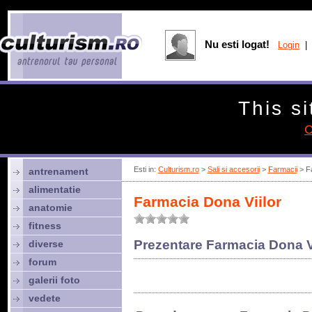
Nu esti logat!
Login
| 
This si
C
Esti in:
Culturism.ro
>
Sali si accesorii
>
Farmacii
> Fa
antrenament
alimentatie
Farmacia Dona Viilor
anatomie
fitness
Prezentare Farmacia Dona Vi
diverse
forum
galerii foto
vedete