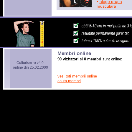
alege grupa
musculara
Membri online
90 vizitatori
si
0 membri
sunt online:
Culturism.ro v4.0.
online din 25.02.2000
vezi toti membrii online
cauta membri