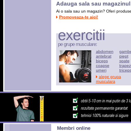
Adauga sala sau magazinul 
Ai o sala sau un magazin? Oferi produse s
Promoveaza-te aici!
exercitii
pe grupe musculare:
abdomen
gamb
antebrat
piept
biceps
spate
coapse
trapez
umeri
tricep
alege grupa
musculara
Membri online