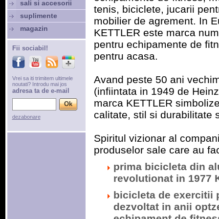
sali si accesorii
tenis, biciclete, jucarii pent
suplimente
mobilier de agrement. In E
magazin
KETTLER este marca numa
pentru echipamente de fit
Fii sociabil!
pentru acasa.
Avand peste 50 ani vechi
Vrei sa iti trimitem ultimele
noutati? Introdu mai jos
(infiintata in 1949 de Heinz
adresa ta de e-mail
marca KETTLER simboliz
calitate, stil si durabilitat
dezabonare
Spiritul vizionar al compan
produselor sale care au fac
prima bicicleta din a
revolutionat in 1977 
bicicleta de exerciti
dezvoltat in anii opt
echipament de fitnes