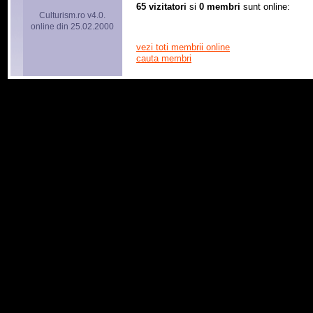
65 vizitatori
si
0 membri
sunt online:
Culturism.ro v4.0.
online din 25.02.2000
vezi toti membrii online
cauta membri