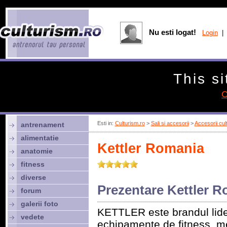
Nu esti logat!
Login
| 
This si
C
Esti in:
Culturism.ro
>
Sali si accesorii
>
Accesorii cult
antrenament
alimentatie
Kettler Romania
anatomie
fitness
diverse
Prezentare Kettler R
forum
galerii foto
KETTLER este brandul lide
vedete
echipamente de fitness, m