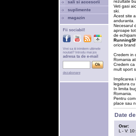
rezultate bu
sali si accesorii
Veti gasi ai
suplimente
ski.
Acest site a
magazin
anduranta.
Necesarul de
Fii sociabil!
aproape tot 
de echipame
RunningSh
orice brand
Vrei sa iti trimitem ultimele
noutati? Introdu mai jos
Credem in d
adresa ta de e-mail
Romania atat
Credem ca ap
mult sport s
dezabonare
Implicarea 
legatura cu 
In limita bu
Romania.
Pentru come
place sau nu
Date de
Orar:
L - V: 10