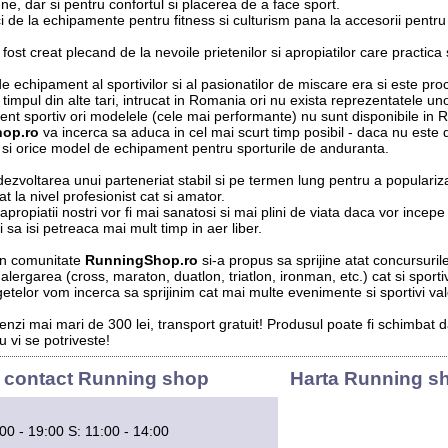
ne, dar si pentru confortul si placerea de a face sport.
ci de la echipamente pentru fitness si culturism pana la accesorii pentru
 fost creat plecand de la nevoile prietenilor si apropiatilor care practica
 echipament al sportivilor si al pasionatilor de miscare era si este pro
timpul din alte tari, intrucat in Romania ori nu exista reprezentatele un
nt sportiv ori modelele (cele mai performante) nu sunt disponibile in 
op.ro
va incerca sa aduca in cel mai scurt timp posibil - daca nu este d
 si orice model de echipament pentru sporturile de anduranta.
ezvoltarea unui parteneriat stabil si pe termen lung pentru a populariza
 la nivel profesionist cat si amator.
ropiatii nostri vor fi mai sanatosi si mai plini de viata daca vor incepe
i sa isi petreaca mai mult timp in aer liber.
in comunitate
RunningShop.ro
si-a propus sa sprijine atat concursuril
alergarea (cross, maraton, duatlon, triatlon, ironman, etc.) cat si sportiv
getelor vom incerca sa sprijinim cat mai multe evenimente si sportivi val
nzi mai mari de 300 lei, transport gratuit! Produsul poate fi schimbat 
 vi se potriveste!
 contact Running shop
Harta Running s
:00 - 19:00 S: 11:00 - 14:00