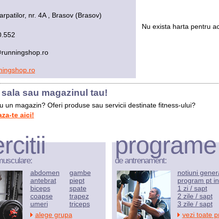
rpatilor, nr. 4A , Brasov (Brasov)
Nu exista harta pentru ac
0.552
runningshop.ro
ingshop.ro
sala sau magazinul tau!
au un magazin? Oferi produse sau servicii destinate fitness-ului?
a-te aici!
rcitii
programe
musculare:
de antrenament:
abdomen
gambe
notiuni gener
antebrat
piept
program pt in
biceps
spate
1 zi / sapt
coapse
trapez
2 zile / sapt
umeri
triceps
3 zile / sapt
alege grupa
vezi toate 