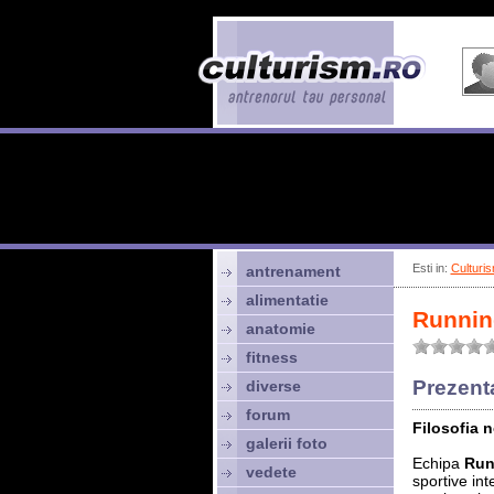
Esti in:
Culturis
antrenament
alimentatie
Runnin
anatomie
fitness
Prezent
diverse
forum
Filosofia 
galerii foto
Echipa
Run
vedete
sportive in