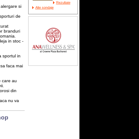
Rezultate
 alergare si
Alte sondaje
 sporturi de
curat
or branduri
Romania.
eja in stoc -
 sportul in
 sa faca mai
e care au
ii.
orosi din
daca nu va
hop