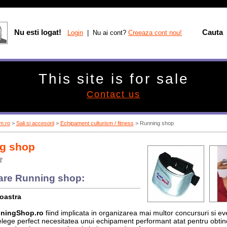
Nu esti logat!
Cauta
Login
| Nu ai cont?
Creeaza cont nou!
This site is for sale
Contact us
m.ro
>
Sali si accesorii
>
Echipament culturism / fitness
> Running shop
g shop
are Running shop:
noastra
ningShop.ro
fiind implicata in organizarea mai multor concursuri si e
telege perfect necesitatea unui echipament performant atat pentru obti