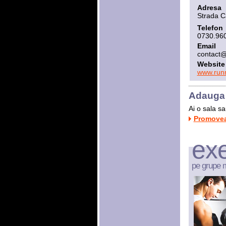
Adresa
Strada Ca
Telefon
0730.96
Email
contact@
Website
www.runn
Adauga 
Ai o sala s
Promoveaz
exe
pe grupe 