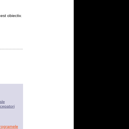
est obiectiv.
ale
cepatori
programele