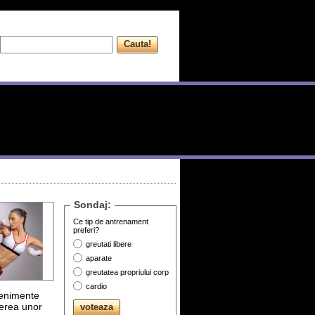
Sondaj:
Ce tip de antrenament
preferi?
greutati libere
aparate
greutatea propriului corp
cardio
venimente
nerea unor