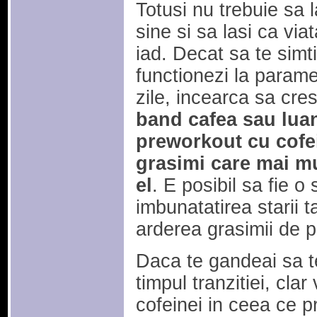
Totusi nu trebuie sa l
sine si sa lasi ca via
iad. Decat sa te simt
functionezi la paramet
zile, incearca sa cre
band cafea sau lua
preworkout cu cofe
grasimi care mai mu
el
. E posibil sa fie o
imbunatatirea starii t
arderea grasimii de p
Daca te gandeai sa t
timpul tranzitiei, cla
cofeinei in ceea ce p