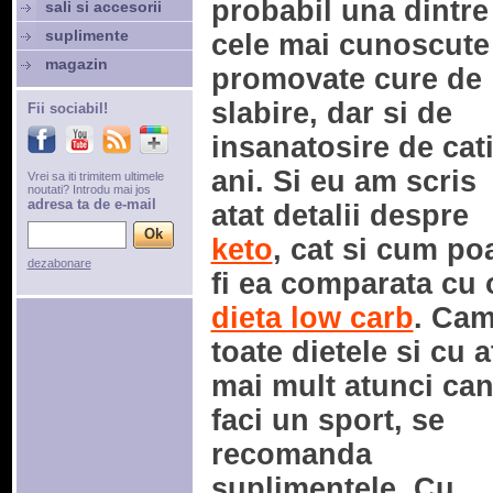
probabil una dintre
sali si accesorii
suplimente
cele mai cunoscute
magazin
promovate cure de
slabire, dar si de
Fii sociabil!
insanatosire de cat
ani. Si eu am scris
Vrei sa iti trimitem ultimele
noutati? Introdu mai jos
adresa ta de e-mail
atat detalii despre
keto
, cat si cum po
dezabonare
fi ea comparata cu 
dieta low carb
. Cam
toate dietele si cu a
mai mult atunci ca
faci un sport, se
recomanda
suplimentele. Cu