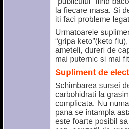
“publicului” fiind b
la fiecare masa. Si d
iti faci probleme leg
Urmatoarele suplimen
“gripa keto”(keto flu)
ameteli, dureri de c
mai puternic si mai fit
Supliment de electr
Schimbarea sursei de
carbohidrati la grasim
complicata. Nu numai
pana se intampla asta
este foarte posibil sa