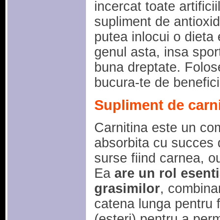
incercat toate artific
supliment de antioxid
putea inlocui o dieta
genul asta, insa sport
buna dreptate. Folose
bucura-te de benefici
Supliment de carni
Carnitina este un com
absorbita cu succes d
surse fiind carnea, ou
Ea
are un rol esent
grasimilor
, combinan
catena lunga pentru f
(esteri) pentru a perm