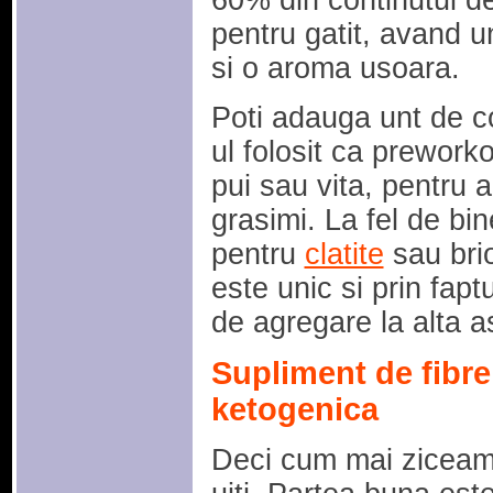
60% din continutul de
pentru gatit, avand u
si o aroma usoara.
Poti adauga unt de c
ul folosit ca prework
pui sau vita, pentru a
grasimi. La fel de bine
pentru
clatite
sau bri
este unic si prin fapt
de agregare la alta as
Supliment de fibre
ketogenica
Deci cum mai ziceam,