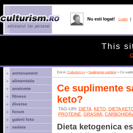
Nu esti logat!
Login
| 
This si
C
Esti in:
Culturism.ro
>
Suplimente nutritive
> Ce suplim
antrenament
alimentatie
Ce suplimente sa
anatomie
fitness
keto?
diverse
TAG-URI:
DIETA
,
KETO
,
DIETA KET
forum
PROTEINE
,
GRASIMI
,
CARBOHIDRA
galerii foto
Dieta ketogenica es
vedete