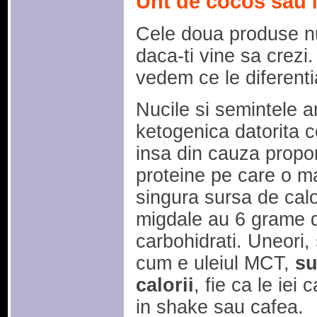
Unt de cocos sau 
Cele doua produse nu 
daca-ti vine sa crezi. 
vedem ce le diferenti
Nucile si semintele a
ketogenica datorita co
insa din cauza proport
proteine pe care o ma
singura sursa de cal
migdale au 6 grame d
carbohidrati. Uneori,
cum e uleiul MCT,
su
calorii
, fie ca le ie
in shake sau cafea.