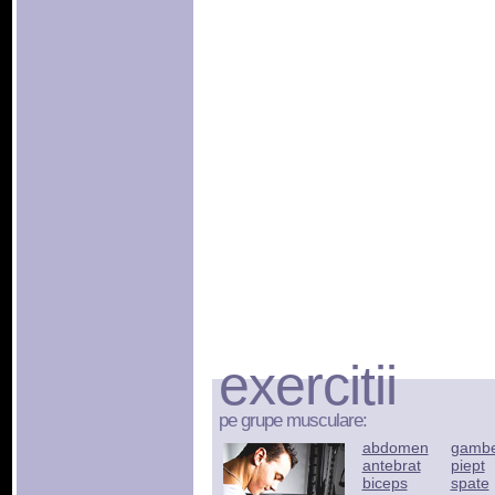
exercitii
pe grupe musculare:
abdomen
gamb
antebrat
piept
biceps
spate