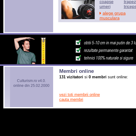
coapse
trapez
umeri
tricep
alege grupa
musculara
Membri online
131 vizitatori
si
0 membri
sunt online:
Culturism.ro v4.0.
online din 25.02.2000
vezi toti membrii online
cauta membri