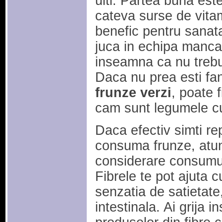
uiti. Partea buna est
cateva surse de vitam
benefic pentru sanat
juca in echipa mancat
inseamna ca nu treb
Daca nu prea esti fa
frunze verzi
, poate 
cam sunt legumele cu
Daca efectiv simti re
consuma frunze, atunc
considerare consumul
Fibrele te pot ajuta cu
senzatia de satietate,
intestinala. Ai grija i