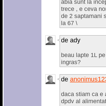
abia sunt la ince
trece , e ceva n
de 2 saptamani si
la 67 \
de ady
beau lapte 1L pe 
ingras?
de
anonimus12
daca stiam ca e a
dpdv al alimenta