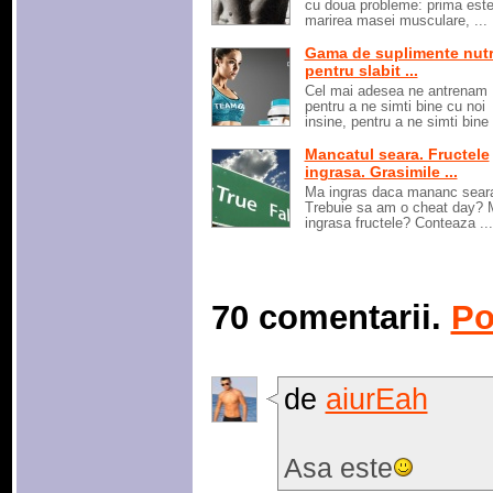
cu doua probleme: prima est
marirea masei musculare, ...
Gama de suplimente nutr
pentru slabit ...
Cel mai adesea ne antrenam
pentru a ne simti bine cu noi
insine, pentru a ne simti bine i
Mancatul seara. Fructele
ingrasa. Grasimile ...
Ma ingras daca mananc sear
Trebuie sa am o cheat day? 
ingrasa fructele? Conteaza ...
70 comentarii.
Po
de
aiurEah
Asa este