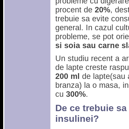
probleme cu digerarea
procent de
20%
, des
trebuie sa evite cons
general. In cazul cultu
probleme, se pot ori
si soia sau carne s
Un studiu recent a a
de lapte creste raspu
200 ml
de lapte(sau a
branza) la o masa, i
cu
300%
.
De ce trebuie sa
insulinei?