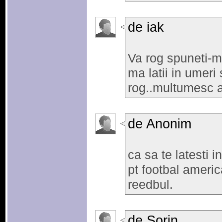
de iak
Va rog spuneti-mi
ma latii in umeri 
rog..multumesc a
de Anonim
ca sa te latesti i
pt footbal americ
reedbul.
de Sorin