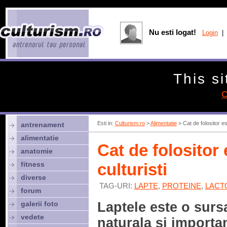
Nu esti logat!
Login
| 
This si
C
Esti in:
Culturism.ro
>
Alimentatie
> Cat de folositor est
antrenament
alimentatie
Cat de folositor 
anatomie
fitness
culturisti
diverse
TAG-URI:
LAPTE
,
PROTEINE
,
LACT
forum
galerii foto
Laptele este o surs
vedete
naturala si importa