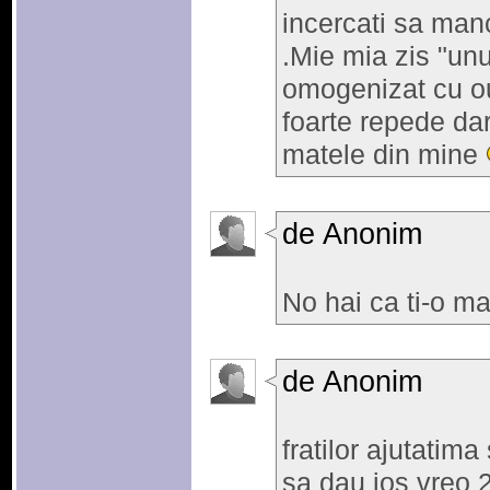
incercati sa manc
.Mie mia zis "un
omogenizat cu ou
foarte repede da
matele din mine
de Anonim
No hai ca ti-o m
de Anonim
fratilor ajutatim
sa dau jos vreo 