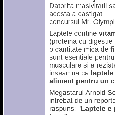
Datorita masivitatii s
acesta a castigat
concursul Mr. Olympia
Laptele contine
vita
(proteina cu digestie 
o cantitate mica de
f
sunt esentiale pentr
musculare si a reziste
inseamna ca
laptele
aliment pentru un cu
Megastarul Arnold S
intrebat de un report
raspuns: "
Laptele e 