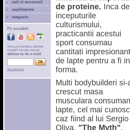
sali si accesorii
de proteine.
Inca de
suplimente
inceputurile
magazin
culturismului,
Fii sociabil!
practicantii acestui
sport consumau
Vrei sa iti trimitem ultimele
cantitati impresionan
noutati? Introdu mai jos
adresa ta de e-mail
de lapte pentru a fi in
forma.
dezabonare
Multi bodybuilderi si-
crescut masa
musculara consuma
lapte, cel mai cunosc
caz fiind al lui Sergio
Oliva,
"The Myth"
.