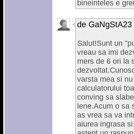
bineinteles e gre
de GaNgStA23
Salut!Sunt un "pu
vreau sa imi de
mers de 6 ori la 
dezvoltat.Cunosc
varsta mea si nu 
calculatorului to
conving sa slabe
lene.Acum o sa s
as vrea sa va int
aiurea ingrasa s
astept un raspun