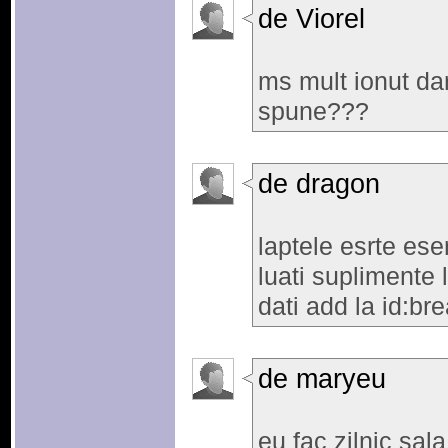
de Viorel
ms mult ionut dar
spune???
de dragon
laptele esrte ese
luati suplimente 
dati add la id:br
de maryeu
eu fac zilnic sal