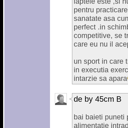
laptele este ,si 
pentru practicare
sanatate asa cum 
perfect .in schi
competitive, se tr
care eu nu il ace
un sport in care 
in executia exerci
intarzie sa apara
de by 45cm B
bai baieti puneti
alimentatie intra