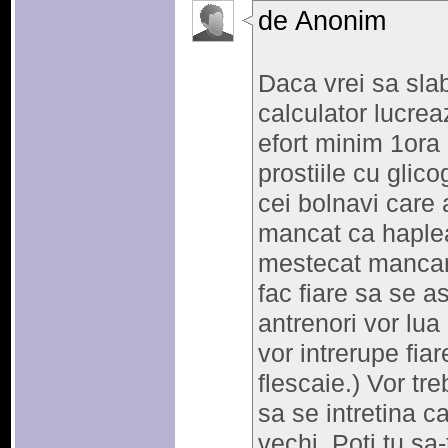
de Anonim
Daca vrei sa slab
calculator lucrea
efort minim 1ora 
prostiile cu glic
cei bolnavi care 
mancat ca haplea
mestecat mancare
fac fiare sa se a
antrenori vor lu
vor intrerupe fiar
flescaie.) Vor tr
sa se intretina c
vechi. Poti tu sa-