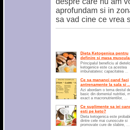
despre care nu am vo
aprofundam si in zon
sa vad cine ce vrea 
Dieta Ketogenica pentru
definire si masa muscula
Principalul beneficiu al dietelo
ketogenice este ca acestea
imbunatatesc capacitatea ...
Ce sa mananci cand faci
antrenamente la sala si ..
Azi abordam o tema destul d
basic din domeniul nutritiei, 
exact a macronutrientilor, ...
Ce suplimente sa iei can
esti pe keto?
Dieta ketogenica este probabi
dintre cele mai cunoscute si
promovate cure de slabire, ...