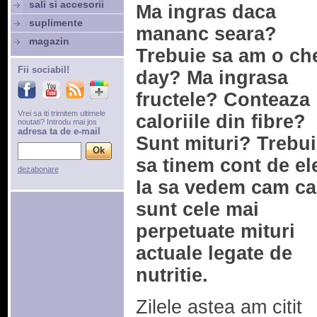
sali si accesorii
Ma ingras daca
suplimente
mananc seara?
magazin
Trebuie sa am o ch
Fii sociabil!
day? Ma ingrasa
fructele? Conteaza
Vrei sa iti trimitem ultimele
caloriile din fibre?
noutati? Introdu mai jos
adresa ta de e-mail
Sunt mituri? Trebui
sa tinem cont de el
dezabonare
Ia sa vedem cam ca
sunt cele mai
perpetuate mituri
actuale legate de
nutritie.
Zilele astea am citit