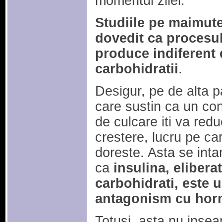
momentul zilei.
Studiile pe maimute
dovedit ca procesul
produce indiferent 
carbohidratii
.
Desigur, pe de alta pa
care sustin ca un co
de culcare iti va red
crestere, lucru pe car
doreste. Asta se inta
ca
insulina, eliber
carbohidrati, este 
antagonism cu horm
Totusi, asta nu inse