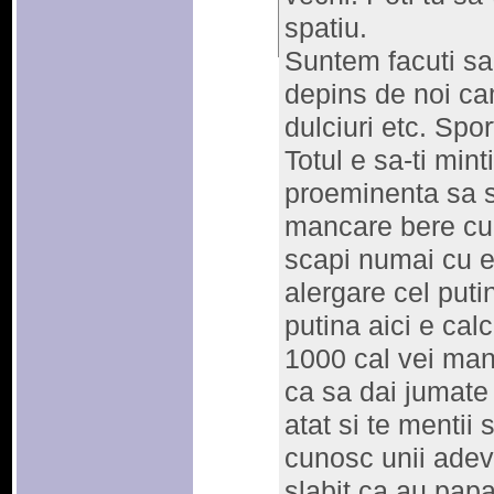
spatiu.
Suntem facuti san
depins de noi ca
dulciuri etc. Spo
Totul e sa-ti min
proeminenta sa st
mancare bere cu 
scapi numai cu e
alergare cel puti
putina aici e ca
1000 cal vei ma
ca sa dai jumate
atat si te mentii 
cunosc unii adev
slabit ca au pap