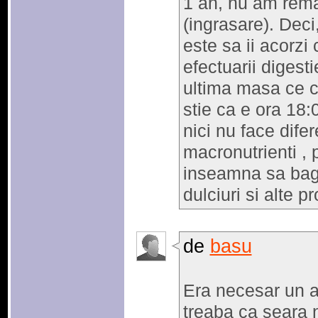
1 an, nu am rema
(ingrasare). Deci
este sa ii acorzi
efectuarii digest
ultima masa ce c
stie ca e ora 18
nici nu face difer
macronutrienti , 
inseamna sa bagi
dulciuri si alte pro
de
basu
Era necesar un a
treaba ca seara 