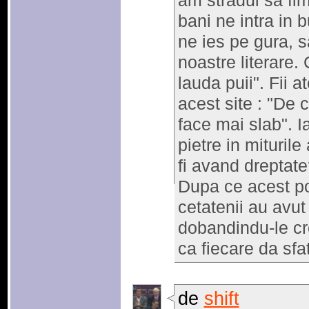
am stradui sa fim
bani ne intra in 
ne ies pe gura, s
noastre literare.
lauda puii". Fii a
acest site : "De c
face mai slab". Ia
pietre in mituri
fi avand dreptat
Dupa ce acest p
cetatenii au avut
dobandindu-le cre
ca fiecare da sfat
de
shift