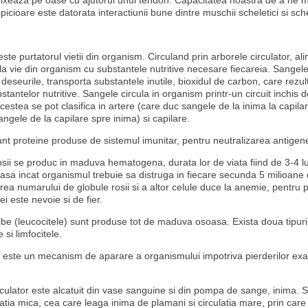
fixeaza pe oase cu ajutorul unui tendon. Capacitatea noastra de a ne m
n picioare este datorata interactiunii bune dintre muschii scheletici si sch
este purtatorul vietii din organism. Circuland prin arborele circulator, a
la vie din organism cu substantele nutritive necesare fiecareia. Sangele 
deseurile, transporta substantele inutile, bioxidul de carbon, care rezul
tantelor nutritive. Sangele circula in organism printr-un circuit inchis 
estea se pot clasifica in artere (care duc sangele de la inima la capila
ngele de la capilare spre inima) si capilare.
unt proteine produse de sistemul imunitar, pentru neutralizarea antigene
osii se produc in maduva hematogena, durata lor de viata fiind de 3-4 lu
riasa incat organismul trebuie sa distruga in fiecare secunda 5 milioane
erea numarului de globule rosii si a altor celule duce la anemie, pentru
 este nevoie si de fier.
lbe (leucocitele) sunt produse tot de maduva osoasa. Exista doua tipuri 
 si limfocitele.
este un mecanism de aparare a organismului impotriva pierderilor ex
rculator este alcatuit din vase sanguine si din pompa de sange, inima. S
latia mica, cea care leaga inima de plamani si circulatia mare, prin car