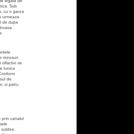
te legata de
otica. Sub
os, cu o gaura
ris urmeaza
iul de dupa
troasa.
e.
antele
e mirosuri
olfactivi se
de tunica
. Conform
osul de
i; si patru
e prin canalul
sele
 subtire,