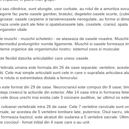
 sau cilindrice, sunt alungite, usor curbate, au rolul de a amortiza socur
egorie fac parte oasele gambei, bratului, degetelor.oasele scurte, (cubi
 groase: oasele carpiene si tarsieneoasele neregulate, au forme si dim
maza unele parti ale fetei si spateluioasele late, coastele, craniul, spata
organelor vitale.
e muschi - muschii scheletici - se ataseaza de oasele noastre. Muschii
ntermediul prelungirilor numite ligamente. Muschii si oasele formeaza 
steme organice ale organismului nostru: sistemul osos si muscular.
te flexibil datorita articulatiilor care unesc oasele.
tebrala umana este formata din 26 de oase separate: vertebre; aceste
atii. Cele mai simple articulatii sunt cele in care o suprafata articulara a
tre rotula si extremitatea distala a femurului.
este format din 29 de oase. Neurocraniul este compus din 8 oase; bin
teja creierul la actiunile din exterior. Alte 14 oase intra in formarea fetei
n cele doua urechi mai exista cate 3 oscioare auditive, iar ultimul os es
 coloanei vertebrale intra 26 de oase. Cele 7 vertebre cervicale sunt u
sale, iar acestea de 5 vertebre lombare late, puternice. Osul sacru, situ
 formeaza bazinul, este alcatuit din sudarea a 5 vertebre sacrale. Ultim
e coccisul - fomat initial din 4 oase care s-au unit.