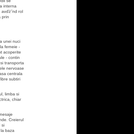
dii se
a interna
, avďż˝nd rol
 prin
a unei nuci
la femeie -
nt acoperite
ule - contin
 si transporta
lele nervoase
asa centrala
ibre subtiri
l, limba si
trica, chiar
 mesaje
nde. Creierul
 si
a la baza