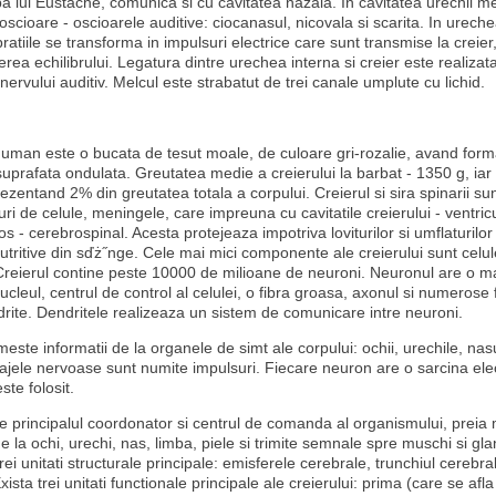
a lui Eustache, comunica si cu cavitatea nazala. In cavitatea urechii me
oscioare - oscioarele auditive: ciocanasul, nicovala si scarita. In ureche
bratiile se transforma in impulsuri electrice care sunt transmise la creier
erea echilibrului. Legatura dintre urechea interna si creier este realizata
nervului auditiv. Melcul este strabatut de trei canale umplute cu lichid.
L
uman este o bucata de tesut moale, de culoare gri-rozalie, avand form
suprafata ondulata. Greutatea medie a creierului la barbat - 1350 g, iar 
zentand 2% din greutatea totala a corpului. Creierul si sira spinarii su
turi de celule, meningele, care impreuna cu cavitatile creierului - ventric
os - cerebrospinal. Acesta protejeaza impotriva loviturilor si umflaturilor
utritive din sďż˝nge. Cele mai mici componente ale creierului sunt celu
 Creierul contine peste 10000 de milioane de neuroni. Neuronul are o m
cleul, centrul de control al celulei, o fibra groasa, axonul si numerose f
rite. Dendritele realizeaza un sistem de comunicare intre neuroni.
meste informatii de la organele de simt ale corpului: ochii, urechile, nasu
ajele nervoase sunt numite impulsuri. Fiecare neuron are o sarcina elec
ste folosit.
te principalul coordonator si centrul de comanda al organismului, preia
 la ochi, urechi, nas, limba, piele si trimite semnale spre muschi si gla
rei unitati structurale principale: emisferele cerebrale, trunchiul cerebral
xista trei unitati functionale principale ale creierului: prima (care se afl