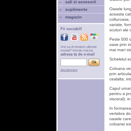
sali si accesorii
Oasele lungi
suplimente
aceasta cat
magazin
colturoase,
variate, for
Fii sociabil!
scuturi ale 
Peste 500 d
oase prin i
Vrei sa iti trimitem ultimele
mai mari si
noutati? Introdu mai jos
adresa ta de e-mail
Scheletul es
Coloana ver
dezabonare
prin articul
cealalta; in
Capul uman 
pentru a pro
visceral); i
In formarea
vertebre dor
oasele care
coloanei est