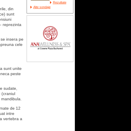
Rezultate
Alte sondaje
ile, din
ce) sunt
ensiuni
 - reprezinta
 se insera pe
impreuna cele
a sunt unite
luneca peste
e sudate,
 (craniul
te mandibula.
rmate de 12
at intre
a vertebra a