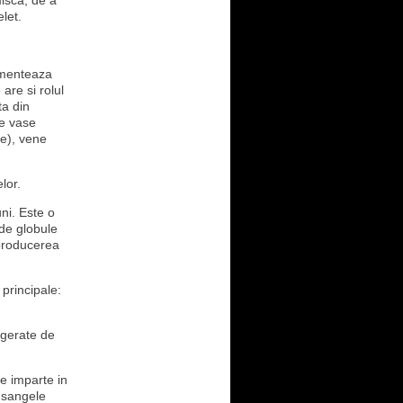
isca, de a
elet.
limenteaza
are si rolul
ta din
de vase
re), vene
lor.
ni. Este o
 de globule
 producerea
principale:
agerate de
e imparte in
e sangele