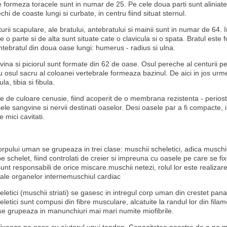
 formeza toracele sunt in numar de 25. Pe cele doua parti sunt aliniat
chi de coaste lungi si curbate, in centru fiind situat sternul.
rii scapulare, ale bratului, antebratului si mainii sunt in numar de 64. 
 o parte si de alta sunt situate cate o clavicula si o spata. Bratul este f
ntebratul din doua oase lungi: humerus - radius si ulna.
ina si piciorul sunt formate din 62 de oase. Osul pereche al centurii pe
 osul sacru al coloanei vertebrale formeaza bazinul. De aici in jos ur
la, tibia si fibula.
te de culoare cenusie, fiind acoperit de o membrana rezistenta - periost
le sangvine si nervii destinati oaselor. Desi oasele par a fi compacte, i
e mici cavitati.
orpului uman se grupeaza in trei clase: muschii scheletici, adica muschii 
e schelet, fiind controlati de creier si impreuna cu oasele pe care se fi
nt responsabili de orice miscare.muschii netezi, rolul lor este realizare
 ale organelor internemuschiul cardiac
letici (muschii striati) se gasesc in intregul corp uman din crestet pana 
letici sunt compusi din fibre musculare, alcatuite la randul lor din filam
e grupeaza in manunchiuri mai mari numite miofibrile.