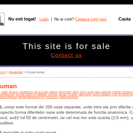
Nu esti logat!
Cauta
Login
| Nu ai cont?
Creeaza cont nou!
This site is for sale
Contact us
m.ro
>
Anatomie
> Corpul uman
 uman
T
,
OASE
,
MUSCHI
,
LIGAMENTE
,
ARTICULATII
,
SANGE
,
ANTICORPI
,
PIELE
,
OCHI
,
GURA
,
NAS
,
URECHE
,
CREIER
,
SISTEM 
 RESPIRATOR
,
SISTEM DIGESTIV
,
FARINGE
,
ESOFAG
,
SALIVA
,
STOMAC
,
PANCREAS
,
VEZICA VILIARA
,
FICAT
,
INTESTIN SU
ZICA URINARA
,
SISTEM REPRODUCTIV
,
TESTICULE
,
SPERMATOZOIZI
UL
uman este format din 206 oase separate, unite intre ele prin diferite ar
spectiv forma diferitelor oase este deteminata de functia anatomica. 
urul, avďż˝nd 50 de centrimetri, iar cel mai mic este scarita (2,6 mm), 
uditive.
i impartite in patru mari grupe.