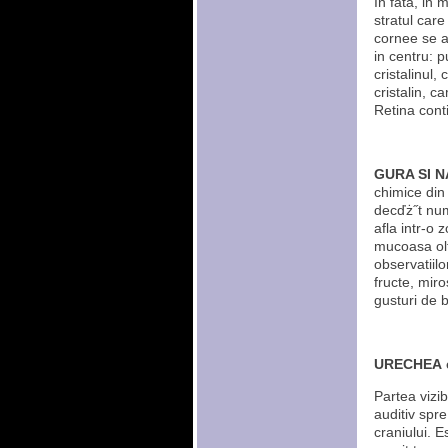
In fata, in 
stratul care
cornee se af
in centru: p
cristalinul,
cristalin, 
Retina cont
GURA SI N
chimice din
decďż˝t numa
afla intr-o 
mucoasa olfa
observatiilo
fructe, miro
gusturi de b
URECHEA
e
Partea vizib
auditiv spr
craniului. 