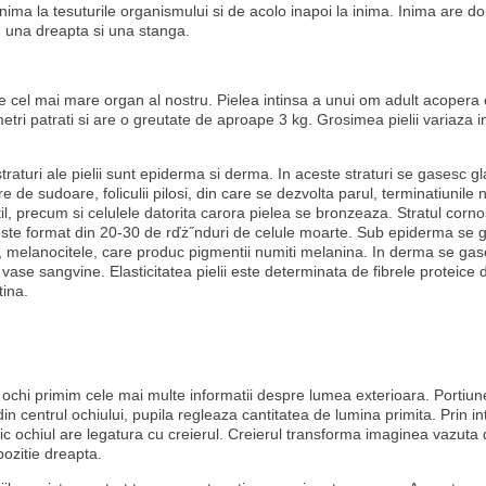
inima la tesuturile organismului si de acolo inapoi la inima. Inima are 
 una dreapta si una stanga.
e cel mai mare organ al nostru. Pielea intinsa a unui om adult acopera 
etri patrati si are o greutate de aproape 3 kg. Grosimea pielii variaza i
raturi ale pielii sunt epiderma si derma. In aceste straturi se gasesc g
 de sudoare, foliculii pilosi, din care se dezvolta parul, terminatiunile
til, precum si celulele datorita carora pielea se bronzeaza. Stratul corno
ste format din 20-30 de rďż˝nduri de celule moarte. Sub epiderma se 
 melanocitele, care produc pigmentii numiti melanina. In derma se gas
ase sangvine. Elasticitatea pielii este determinata de fibrele proteice 
tina.
n ochi primim cele mai multe informatii despre lumea exterioara. Portiun
in centrul ochiului, pupila regleaza cantitatea de lumina primita. Prin i
ic ochiul are legatura cu creierul. Creierul transforma imaginea vazuta d
pozitie dreapta.