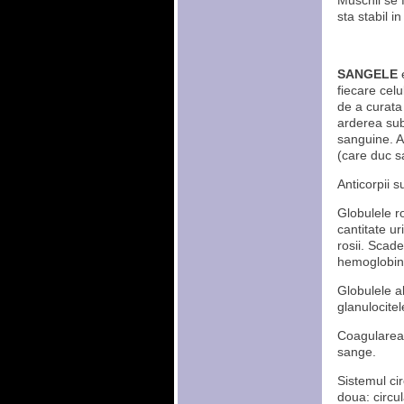
Muschii se 
sta stabil i
SANGELE
fiecare celu
de a curata 
arderea subs
sanguine. Ac
(care duc sa
Anticorpii s
Globulele r
cantitate u
rosii. Scad
hemoglobinei
Globulele a
glanulocitele
Coagularea 
sange.
Sistemul ci
doua: circu