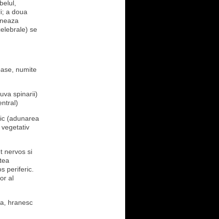
belul,
i; a doua
ineaza
celebrale) se
oase, numite
uva spinarii)
entral)
tic (adunarea
 vegetativ
t nervos si
rtea
s periferic.
or al
ra, hranesc