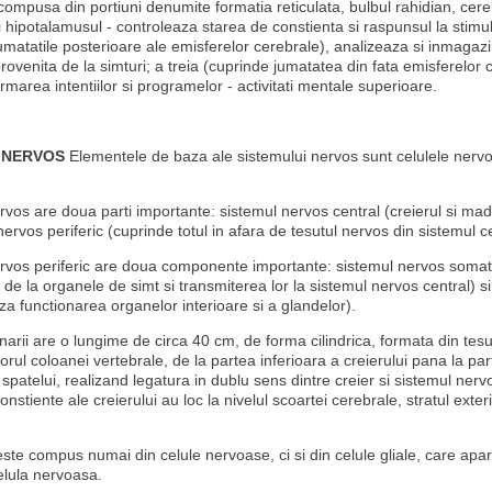
 compusa din portiuni denumite formatia reticulata, bulbul rahidian, cere
i hipotalamusul - controleaza starea de constienta si raspunsul la stimul
jumatatile posterioare ale emisferelor cerebrale), analizeaza si inmagaz
rovenita de la simturi; a treia (cuprinde jumatatea din fata emisferelor 
marea intentiilor si programelor - activitati mentale superioare.
 NERVOS
Elementele de baza ale sistemului nervos sunt celulele nerv
rvos are doua parti importante: sistemul nervos central (creierul si mad
nervos periferic (cuprinde totul in afara de tesutul nervos din sistemul c
rvos periferic are doua componente importante: sistemul nervos soma
r de la organele de simt si transmiterea lor la sistemul nervos central) si
a functionarea organelor interioare si a glandelor).
arii are o lungime de circa 40 cm, de forma cilindrica, formata din tesu
orul coloanei vertebrale, de la partea inferioara a creierului pana la pa
 spatelui, realizand legatura in dublu sens dintre creier si sistemul nervo
constiente ale creierului au loc la nivelul scoartei cerebrale, stratul exteri
este compus numai din celule nervoase, ci si din celule gliale, care apa
celula nervoasa.