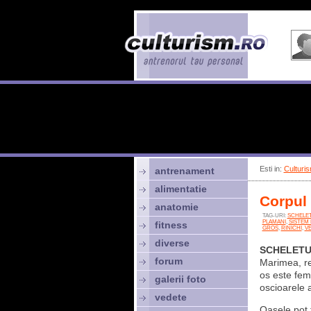
Esti in:
Culturis
antrenament
alimentatie
Corpul
anatomie
TAG-URI:
SCHELE
PLAMANI
,
SISTEM
fitness
GROS
,
RINICHI
,
VE
diverse
SCHELET
forum
Marimea, re
os este fem
galerii foto
oscioarele a
vedete
Oasele pot f