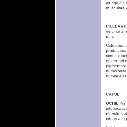
ajunge din 
musculare -
PIELEA
est
de circa 2 m
mm.
Cele doua st
producatoare
simtului tac
epidermei e
pigmentare,
numeroase v
numite elas
CAPUL
OCHII
. Pri
intunecata d
nervului opt
intoarsa in 