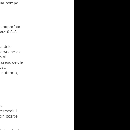
doua pompe
o suprafata
ntre 0,5-5
landele
 nervoase ale
s al
gasesc celule
esc
din derma,
ea
ntermediul
in pozitie