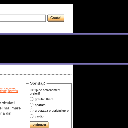
Sondaj:
NERVOS
,
INIMA
,
Ce tip de antrenament
BTIRE
,
INTESTIN
preferi?
greutati libere
ticulatii.
aparate
Cel mai mare
greutatea propriului corp
una din
cardio