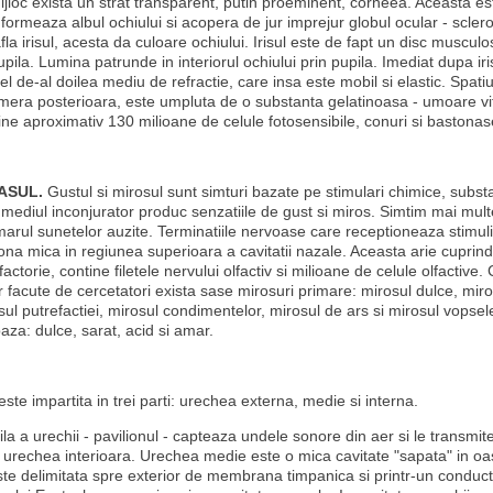
mijloc exista un strat transparent, putin proeminent, corneea. Aceasta es
 formeaza albul ochiului si acopera de jur imprejur globul ocular - scler
la irisul, acesta da culoare ochiului. Irisul este de fapt un disc muscul
upila. Lumina patrunde in interiorul ochiului prin pupila. Imediat dupa i
 cel de-al doilea mediu de refractie, care insa este mobil si elastic. Spat
camera posterioara, este umpluta de o substanta gelatinoasa - umoare vi
ine aproximativ 130 milioane de celule fotosensibile, conuri si bastonas
ASUL.
Gustul si mirosul sunt simturi bazate pe stimulari chimice, subst
 mediul inconjurator produc senzatiile de gust si miros. Simtim mai mult
rul sunetelor auzite. Terminatiile nervoase care receptioneaza stimulii 
zona mica in regiunea superioara a cavitatii nazale. Aceasta arie cuprin
ctorie, contine filetele nervului olfactiv si milioane de celule olfactive
r facute de cercetatori exista sase mirosuri primare: mirosul dulce, mir
sul putrefactiei, mirosul condimentelor, mirosul de ars si mirosul vopsele
aza: dulce, sarat, acid si amar.
ste impartita in trei parti: urechea externa, medie si interna.
ila a urechii - pavilionul - capteaza undele sonore din aer si le transmit
e urechea interioara. Urechea medie este o mica cavitate "sapata" in oa
Este delimitata spre exterior de membrana timpanica si printr-un conduct