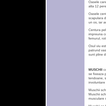
Oasele care
alta 12 pere
Oasele centu
scapulara de
un os, iar a
Centura pelv
impreuna cu
femurul, rotu
Osul viu es
patrund vase
sunt pline d
MUSCHII
c
se fixeaza p
tendoane, su
involuntare
Muschii sche
Muschii sche
musculare s