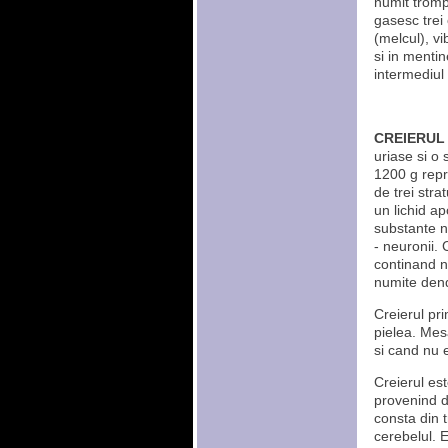
numit tromp
gasesc trei 
(melcul), vi
si in mentin
intermediul 
CREIERU
uriase si o 
1200 g repre
de trei stra
un lichid ap
substante n
- neuronii.
continand nu
numite dend
Creierul pri
pielea. Mes
si cand nu e
Creierul es
provenind de
consta din t
cerebelul. E