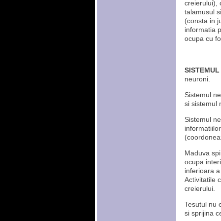
creierului),
talamusul s
(consta in 
informatia p
ocupa cu for
SISTEMUL
neuroni.
Sistemul ne
si sistemul 
Sistemul ne
informatiilo
(coordoneaz
Maduva spin
ocupa interi
inferioara a
Activitatile 
creierului.
Tesutul nu 
si sprijina 