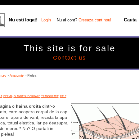
Nu esti logat!
Cauta
Login
| Nu ai cont?
Creeaza cont nou!
This site is for sale
Contact us
m.ro
>
Anatomie
> Pielea
MA
,
DERMA
,
GLANDE SUDORIPARE
,
TRANSPIRATIE
,
PIELE
magina o
haina croita
dintr-o
ata, care acopera corpul de la cap
oare, apara de vant, rezista la apa
ca, totusi elastica, iar pe deasupra
ste mereu? Nu? O purtati in
 pielea!