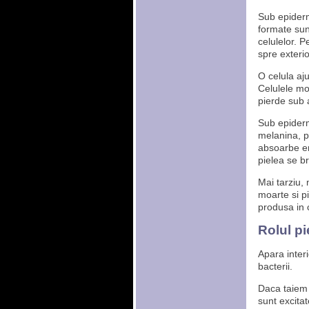
Sub epider
formate sun
celulelor. P
spre exterio
O celula aj
Celulele moa
pierde sub 
Sub epider
melanina, pe
absoarbe en
pielea se b
Mai tarziu,
moarte si p
produsa in c
Rolul pie
Apara interi
bacterii.
Daca taiem s
sunt excitat