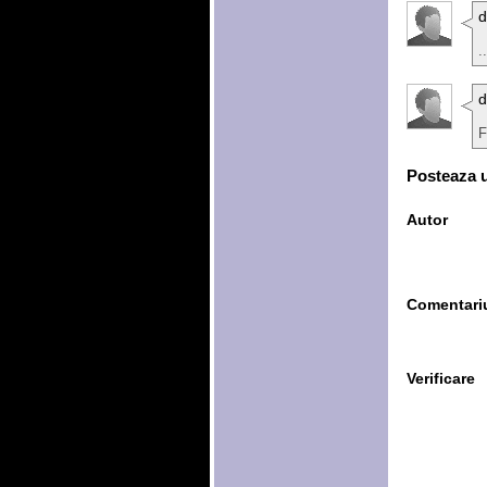
d
.
d
F
Posteaza 
Autor
Comentari
Verificare