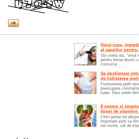
Vinul rosu, ingredi
al mastilor pentru 
Stii vorba aia, “vinul
pentru femei atunci c
consuma ...
Sa desfiintam mitu
de hidratarea pieli
Frumusetea pielii est
preocupare constanta
toate. Desi unele dint
...
8 semne si simpto
lipsei de vitamine
Citim peste tot despr
important este sa fim
noi insine, cat de impo