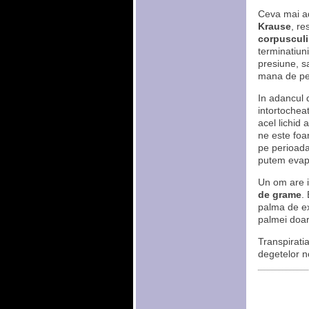
Ceva mai ad
Krause
, re
corpusculii
terminatiuni
presiune, s
mana de pe 
In adancul 
intortochea
acel lichid 
ne este foa
pe perioada
putem evapo
Un om are in
de grame
.
palma de ex
palmei doar
Transpirati
degetelor n