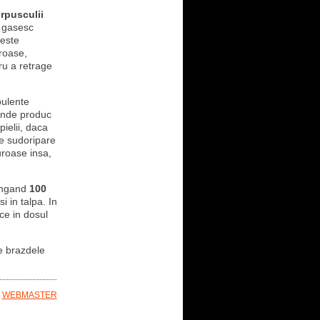
rpusculii
e gasesc
ceste
eroase,
ru a retrage
bulente
lande produc
pielii, daca
le sudoripare
duroase insa,
tingand
100
i in talpa. In
ce in dosul
e brazdele
E
WEBMASTER