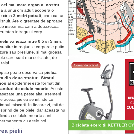
e cel mai mare organ al nostru
.
nsa a unui om adult acopera o
e circa
2 metri patrati
, cam cat un
isnuit. Are o greutate de aproape
 ce inseamna cam a douazecea
eutatea intregului corp.
elii varieaza intre 0,5 si 5 mm
.
 subtire in regiunile corporale putin
zura sau presiune, si mai groasa
le care sunt mai solicitate, de
talpi.
Comanda online!
op se poate observa ca
pielea
a din doua straturi
.
Stratul
nos
al epidermei este format din
randuri de celule moarte
. Aceste
 asezate una peste alta, asemeni
RED
de aceea pielea se intinde cu
C
timpul miscarii. In fiecare zi, mii de
CUL
esprind de pe piele, dar aceasta nu
fiindca celulele moarte sunt
 permanenta cu altele noi.
Bicicleta exercitii KETTLER 
ea pielii