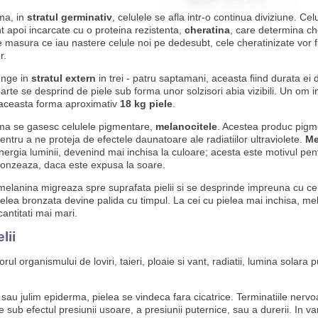
ma, in
stratul germinativ
, celulele se afla intr-o continua diviziune. Cel
t apoi incarcate cu o proteina rezistenta,
cheratina
, care determina ch
e masura ce iau nastere celule noi pe dedesubt, cele cheratinizate vor f
r.
unge in
stratul extern
in trei - patru saptamani, aceasta fiind durata ei d
rte se desprind de piele sub forma unor solzisori abia vizibili. Un om in 
aceasta forma aproximativ
18 kg piele
.
ma se gasesc celulele pigmentare,
melanocitele
. Acestea produc pigme
ntru a ne proteja de efectele daunatoare ale radiatiilor ultraviolete.
Me
ergia luminii, devenind mai inchisa la culoare; acesta este motivul pen
ronzeaza, daca este expusa la soare.
 melanina migreaza spre suprafata pielii si se desprinde impreuna cu ce
ielea bronzata devine palida cu timpul. La cei cu pielea mai inchisa, me
antitati mai mari.
lii
orul organismului de loviri, taieri, ploaie si vant, radiatii, lumina solara p
au julim epiderma, pielea se vindeca fara cicatrice. Terminatiile nervoa
e sub efectul presiunii usoare, a presiunii puternice, sau a durerii. In var