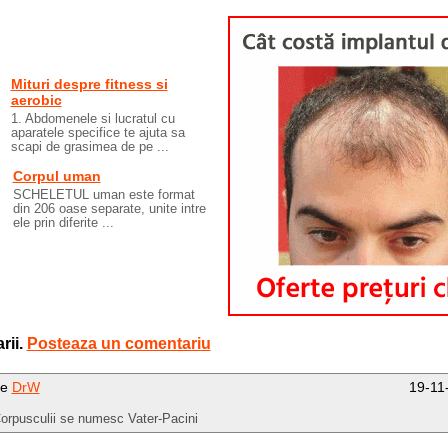
Mituri despre fitness si
aerobic
1. Abdomenele si lucratul cu
aparatele specifice te ajuta sa
scapi de grasimea de pe ...
Corpul uman
SCHELETUL uman este format
din 206 oase separate, unite intre
ele prin diferite ...
rii.
Posteaza un comentariu
de
DrW
19-11
orpusculii se numesc Vater-Pacini