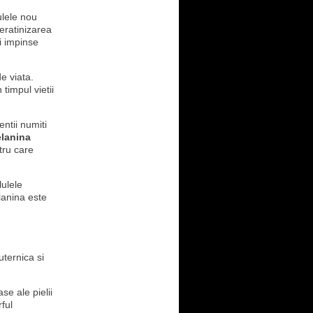
ulele nou
eratinizarea
i impinse
e viata.
timpul vietii
ntii numiti
lanina
tru care
lulele
lanina este
uternica si
se ale pielii
ful