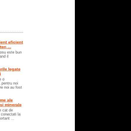
ent eficient
ten ...
 rosu este bun
and il
rile legate
i
e o
 pentru noi
re noi au fost
me ale
 si minerale
e cat de
 conectati la
rtant ...