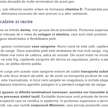
xista deosebit de multe terminatiuni de acest gen.
, sub influenta razelor solare se formeaza
vitamina D
. Transpiratia joa
n eliminarea excesului de sare precum si a altor substante.
alzire si racire
ma se intinde
derma
, mai groasa decat precedenta. Portiunea superioa
te intesata de o retea de
colagen si elastina
, care sunt niste proteine
ra elasticitatea si flexibilitatea pielii.
e gasesc numeroase
vase sangvine
. Atunci cand ne este cald, capilare
 de sange. Daca suprafata pielii este strabatuta de mai mult sange, or
ntitate mai mare de caldura, adica se raceste. Din acest motiv ne inrosi
ne este frig, capilarele sangvine din derma se ingusteaza, pentru a pi
ra, iar pielea devine palida.
re curge prin aceste vase sangvine extrem de subtiri
transporta subs
b cele doua straturi ale pielii, iar de acolo va transporta produsii de ca
este traumatizata, in locul ranii sangele se coaguleaza si inchide plaga
tejeaza impotriva agentilor patogeni si a pierderii exagerate de sange.
 gasesc si diferite terminatiuni nervoase: acestea vor transmite la
 ce provoaca simtul tactil.
Excitatiile dureroase sunt preluate de termin
eceptorii) care se ramifica in epiderma. In portiunea superioara a der
actili, sau asa numitii
corpusculi Meissner
, care percep presiunile uso