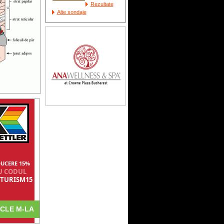
Rezultate
Alte sondaje
UCERE 15%
U CODUL
TURISM15
CYCLE M-LA