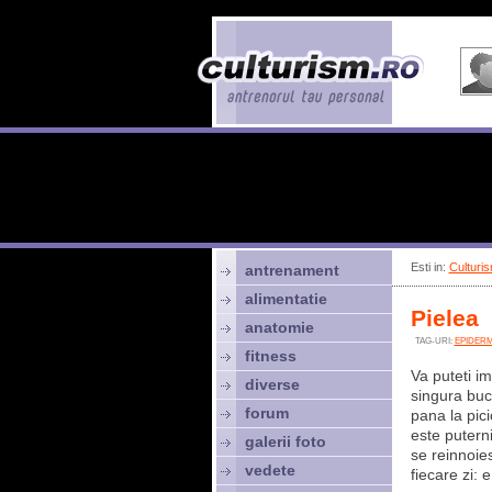
Esti in:
Culturis
antrenament
alimentatie
Pielea
anatomie
TAG-URI:
EPIDER
fitness
Va puteti i
diverse
singura buc
forum
pana la pici
este puterni
galerii foto
se reinnoie
vedete
fiecare zi: e