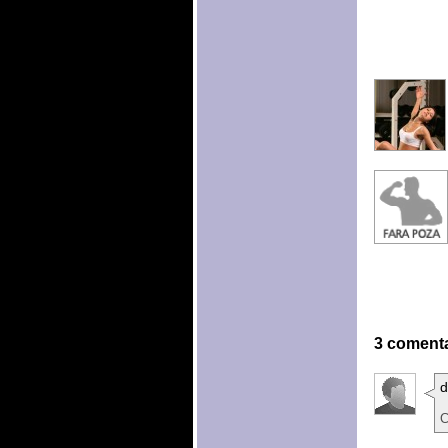
3 comenta
C