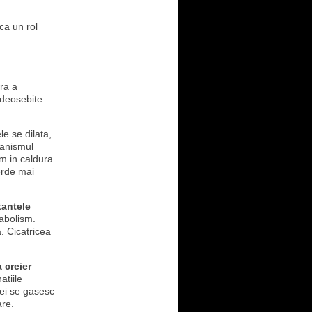
ca un rol
ra a
 deosebite.
le se dilata,
ganismul
m in caldura
erde mai
tantele
tabolism.
. Cicatricea
 creier
atiile
mei se gasesc
are.