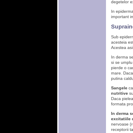
degetelor e
In epiderma
important i
Suprainc
Sub epider
acesteia es
Acestea asigu
In derma s
si se umplu
pierde o ca
mare. Daca 
putina caldu
Sangele
ca
nutritive
su
Daca pielea 
formata pro
In derma se
excitatiile
nervoase (r
receptorii t