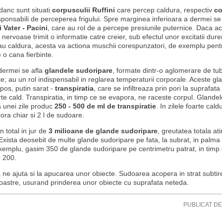
anc sunt situati
corpusculii Ruffini
care percep caldura, respectiv
co
sponsabili de perceperea frigului. Spre marginea inferioara a dermei s
 Vater - Pacini
, care au rol de a percepe presiunile puternice. Daca a
 nervoase trimit o informatie catre creier, sub efectul unor excitatii dur
au caldura, acesta va actiona muschii corespunzatori, de exemplu pent
o cana fierbinte.
dermei se afla
glandele sudoripare
, formate dintr-o aglomerare de tu
te; au un rol indispensabil in reglarea temperaturii corporale. Aceste g
apos, putin sarat -
transpiratia
, care se infiltreaza prin pori la suprafata 
rte cald. Transpiratia, in timp ce se evapora, ne raceste corpul. Glande
 unei zile produc
250 - 500 de ml de transpiratie
. In zilele foarte cal
ra chiar si 2 l de sudoare.
 total in jur de
3 milioane de glande sudoripare
, greutatea totala a
 Exista deosebit de multe glande sudoripare pe fata, la subrat, in palma s
emplu, gasim 350 de glande sudoripare pe centrimetru patrat, in timp 
 200.
a ne ajuta si la apucarea unor obiecte. Sudoarea acopera in strat subtir
oastre, usurand prinderea unor obiecte cu suprafata neteda.
PUBLICAT D