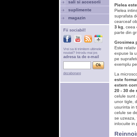
sali si accesorii
Pielea est
suplimente
Pielea inti
suprafata d
magazin
cearceaf ob
3 kg
, ceea
Fii sociabil!
parte din gr
Grosimea pi
Este relativ
Vrei sa iti trimitem ultimele
noutati? Introdu mai jos
expuse la u
adresa ta de e-mail
pe suprafete
exemplu pe 
dezabonare
La microsc
este format
extern cor
20 - 30 de 
celule sunt
unor tigle, 
usurinta in 
celule se d
se uzeaza, 
inlocuite in
Reinnoir